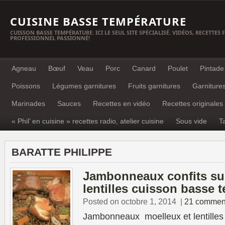
CUISINE BASSE TEMPÉRATURE
CUISSON BASSE TEMPÉRATURE: ICI LE SEUL SITE SPÉCIALISÉ. VIDÉOS, RECETTES
PROFESSIONNEL PASSIONNÉ!
Agneau
Bœuf
Veau
Porc
Canard
Poulet
Pintade
Poissons
Légumes garnitures
Fruits garnitures
Garniture
Marinades
Sauces
Recettes en vidéo
Recettes originales
« Phil’ en cuisine » recettes radio, atelier cuisine
Sous vide
T
BARATTE PHILIPPE
Jambonneaux confits su
lentilles cuisson basse 
Posted on octobre 1, 2014
|
21 commen
Jambonneaux moelleux et lentilles