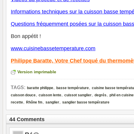
Informations techniques sur la cuisson basse tempé
Questions fréquemment posées sur la cuisson bas
Bon appétit !
www.cuisinebassetemperature.com
Philippe Baratte,
Votre Chef toqué du thermomè
Version imprimable
,
,
TAGS:
baratte philippe
basse température
cuisine basse températu
,
,
,
,
cuisson douce
cuisson lente
cuissot sanglier
degrés
phil en cuisine
,
,
,
recette
Rhône fm
sanglier
sanglier basse température
44 Comments