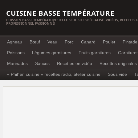
CUISINE BASSE TEMPÉRATURE
CUISSON BASSE TEMPÉRATURE: ICI LE SEUL SITE SPÉCIALISÉ. VIDÉOS, RECETTES
PROFESSIONNEL PASSIONNÉ!
Agneau
Bœuf
Veau
Porc
Canard
Poulet
Pintade
Poissons
Légumes garnitures
Fruits garnitures
Garniture
Marinades
Sauces
Recettes en vidéo
Recettes originales
« Phil’ en cuisine » recettes radio, atelier cuisine
Sous vide
T