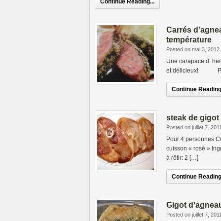
Continue Reading...
Carrés d’agnea
température
Posted on mai 3, 2012
Une carapace d’ her
et délicieux! Pour
Continue Reading.
steak de gigo
Posted on juillet 7, 201
Pour 4 personnes Cu
cuisson « rosé » Ing
à rôtir: 2 […]
Continue Reading.
Gigot d’agnea
Posted on juillet 7, 201