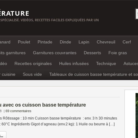
ÉRATURE
 SPÉCIALISÉ. VIDÉOS, RECETTES FACILES EXPLIQUÉES PAR UN
anard
Poulet
Pintade
Dinde
Lapin
Chevreuil
Cerf
its garnitures
Garnitures couvrantes
Desserts
Foie gras
idéo
Recettes originales
Huiles infusées
Technique
Astuce
r cuisine
Sous vide
Tableaux de cuisson basse température et so
u avec os cuisson basse température
8
|
69 commentaires
s Rôtissage : 10 min Cuisson basse température : env. 3 h 30 minutes
 60°C Ingrédients Gigot d’agneau (env.2 kg): 1 Huile ou beurre à […]
..