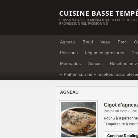
CUISINE BASSE TEMP
CUISSON BASSE TEMPÉRATURE: ICI LE SEUL SITE
PROFESSIONNEL PASSIONNÉ!
Agneau
Bœuf
Veau
Porc
C
Poissons
Légumes garnitures
Fru
Marinades
Sauces
Recettes en v
« Phil’ en cuisine » recettes radio, atelie
AGNEAU
Gigot d’agnea
Posted on mars 8, 201
Pour 6 à 8 personne
Température à cœur:
Continue Reading.