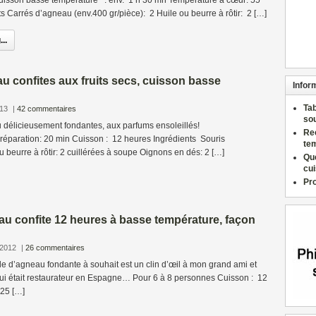
uisson basse température : env. 1 h 30 mn Température à cœur: 55
s Carrés d’agneau (env.400 gr/pièce): 2 Huile ou beurre à rôtir: 2 […]
..
u confites aux fruits secs, cuisson basse
Infor
Ta
013
|
42 commentaires
so
 délicieusement fondantes, aux parfums ensoleillés!
Re
éparation: 20 min Cuisson : 12 heures Ingrédients Souris
te
 beurre à rôtir: 2 cuillérées à soupe Oignons en dés: 2 […]
Qu
cu
Pr
u confite 12 heures à basse température, façon
 2012
|
26 commentaires
le d’agneau fondante à souhait est un clin d’œil à mon grand ami et
qui était restaurateur en Espagne… Pour 6 à 8 personnes Cuisson : 12
 25 […]