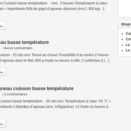
es Cuisson basse température : env. 3 heures Température à cœur:
sé » Ingrédients Rôti de gigot d’agneau désossé (env.1.300 kg): 1
Blogro
..
Ca
Ca
au basse température
La 
1
|
Aucun commentaire
La 
isson : 15 min env. Tenue au chaud: Possibilité d’au moins 2 heures
agneau dans le filet: 800 g Huile ou beurre à rôtir: 2 cuillérées à […]
..
agneau cuisson basse température
1
|
2 commentaires
isson basse température : 35 min env. Température à cœur: 55 °C =
rédients Côtelettes d’agneau (env. 100g/pièce): 12 Huile ou beurre à
..