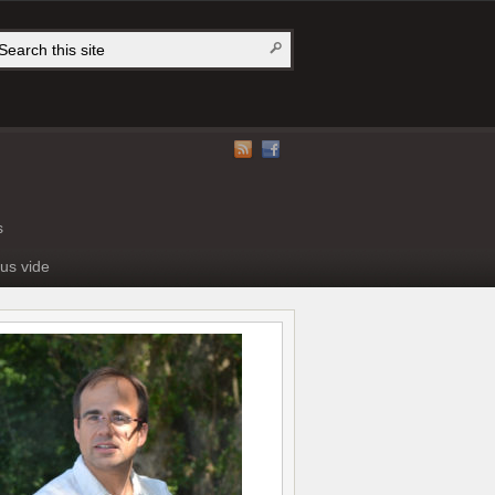
s
us vide