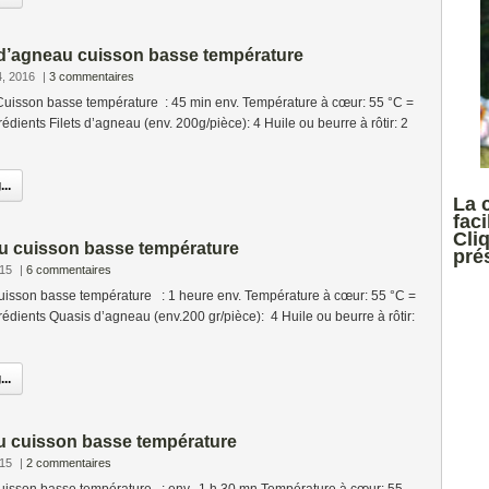
e d’agneau cuisson basse température
4, 2016
|
3 commentaires
isson basse température : 45 min env. Température à cœur: 55 °C =
édients Filets d’agneau (env. 200g/pièce): 4 Huile ou beurre à rôtir: 2
..
La 
faci
Cli
u cuisson basse température
prés
015
|
6 commentaires
isson basse température : 1 heure env. Température à cœur: 55 °C =
rédients Quasis d’agneau (env.200 gr/pièce): 4 Huile ou beurre à rôtir:
..
u cuisson basse température
015
|
2 commentaires