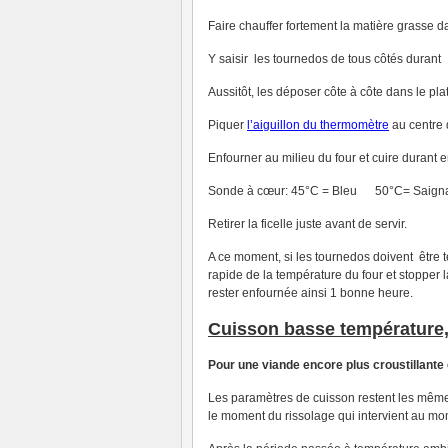
Faire chauffer fortement la matière grasse 
Y saisir les tournedos de tous côtés durant 
Aussitôt, les déposer côte à côte dans le pl
Piquer
l’aiguillon du thermomètre
au centre d
Enfourner au milieu du four et cuire durant e
Sonde à cœur: 45°C = Bleu 50°C= Saign
Retirer la ficelle juste avant de servir.
A ce moment, si les tournedos doivent être 
rapide de la température du four et stopper l
rester enfournée ainsi 1 bonne heure.
Cuisson basse température
Pour une viande encore plus croustillante
Les paramètres de cuisson restent les mêmes 
le moment du rissolage qui intervient au mo