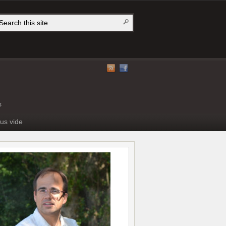
s
us vide