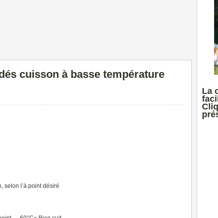
dés cuisson à basse température
La 
faci
Cli
prés
 selon l’à point désiré