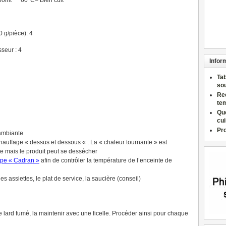
oint 60°C= Bien cuit
0 g/pièce): 4
seur : 4
Infor
Ta
so
Re
te
Qu
cu
Pr
 ambiante
chauffage « dessus et dessous « . La « chaleur tournante » est
te mais le produit peut se dessécher
ype « Cadran »
afin de contrôler la température de l’enceinte de
es assiettes, le plat de service, la saucière (conseil)
lard fumé, la maintenir avec une ficelle. Procéder ainsi pour chaque