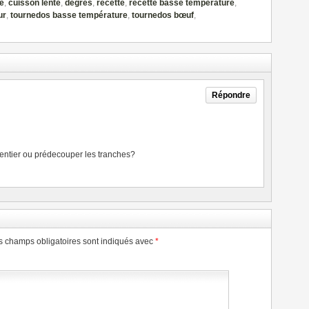
e
,
cuisson lente
,
degrés
,
recette
,
recette basse température
,
ur
,
tournedos basse température
,
tournedos bœuf
,
Répondre
n entier ou prédecouper les tranches?
s champs obligatoires sont indiqués avec
*