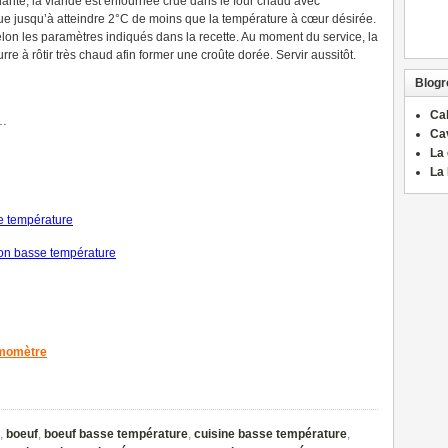
ante, la viande est enfournée crue dans le four chaud avec
tue jusqu’à atteindre 2°C de moins que la température à cœur désirée.
selon les paramètres indiqués dans la recette. Au moment du service, la
rre à rôtir très chaud afin former une croûte dorée. Servir aussitôt.
Blogro
Ca
…
Ca
La 
La 
se température
on basse température
rmomètre
,
boeuf
,
boeuf basse température
,
cuisine basse température
,