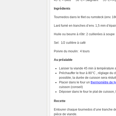
45°C = Bleu 50°C= Saignant 55°C= A p
Ingrédients
Tournedos dans le filet ou rumsteck (env. 18
Lard fumé en tranches d’env. 1,5 mm d’épais
Huile ou beurre à rôtir: 2 cuillerées à soupe
Sel: 1/2 cuillère à café
Poivre du moulin: 4 tours
Au préalable
Laisser la viande 45 min à température
Préchauffer le four à 80°C , réglage du 
possible, la durée de cuisson sera rédui
Placer dans le four un
thermomètre de t
cuisson (conseil)
Déposer dans le four le plat de cuisson, l
Recette
Entourer chaque tournedos d’une tranche de 
pièce de viande.