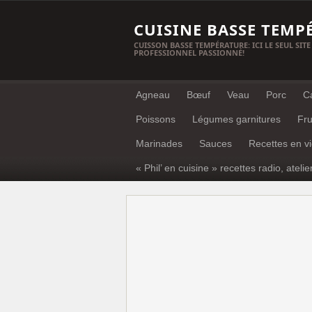
CUISINE BASSE TEMP
CUISSON BASSE TEMPÉRATURE: ICI LE SEUL SITE
PROFESSIONNEL PASSIONNÉ!
Agneau
Bœuf
Veau
Porc
C
Poissons
Légumes garnitures
Fru
Marinades
Sauces
Recettes en v
« Phil’ en cuisine » recettes radio, atelie