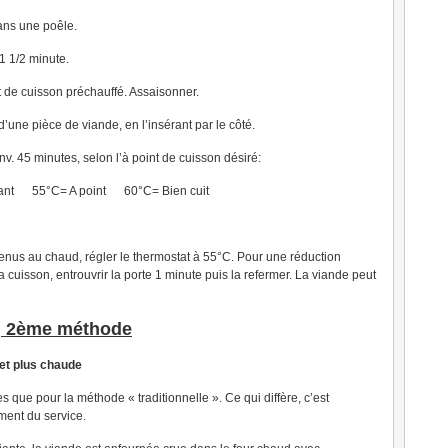
dans une poêle.
1 1/2 minute.
at de cuisson préchauffé. Assaisonner.
’une pièce de viande, en l’insérant par le côté.
nv. 45 minutes, selon l’à point de cuisson désiré:
ant 55°C= A point 60°C= Bien cuit
tenus au chaud, régler le thermostat à 55°C. Pour une réduction
a cuisson, entrouvrir la porte 1 minute puis la refermer. La viande peut
, 2ème méthode
 et plus chaude
que pour la méthode « traditionnelle ». Ce qui diffère, c’est
ment du service.