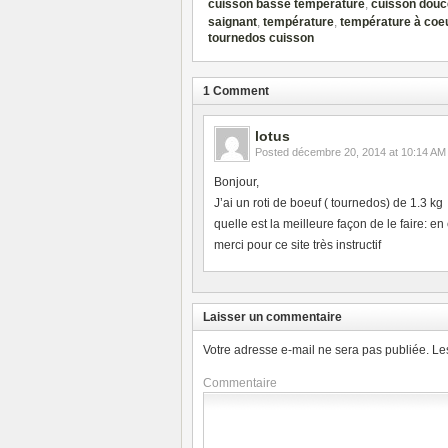
cuisson basse température
,
cuisson douc
saignant
,
température
,
température à coe
tournedos cuisson
1 Comment
lotus
Posted
décembre 20, 2014 at 10:14 AM
Bonjour,
J’ai un roti de boeuf ( tournedos) de 1.3 kg
quelle est la meilleure façon de le faire: e
merci pour ce site très instructif
Laisser un commentaire
Votre adresse e-mail ne sera pas publiée.
Le
Commentaire