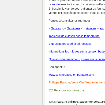
Après la période passée à température ambi
la
sonde
insérée à cœur. La cuisson s’effec
Si besoin, la viande peut patienter au four 
viande est rissolée de toute part dans du beu
Pensez à consulter les rubriques
«
Sauces
», «
Garnitures
», «
Astuces
»,
et
c
Tableaux de cuisson basse température
V
idéos du procédé et de recettes
Informations techniques sur la cuisson bas
Questions fréquemment posées sur la cuiss
Bon appétit !
www.cuisinebassetemperature.com
Philippe Baratte,
Votre Chef toqué du the
Version imprimable
baratte philippe
,
basse température
TAGS: