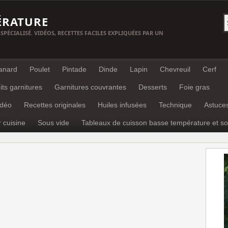
ÉRATURE
 SPÉCIALISÉ. VIDÉOS, RECETTES FACILES EXPLIQUÉES PAR UN
anard
Poulet
Pintade
Dinde
Lapin
Chevreuil
Cerf
its garnitures
Garnitures couvrantes
Desserts
Foie gras
idéo
Recettes originales
Huiles infusées
Technique
Astuce
r cuisine
Sous vide
Tableaux de cuisson basse température et so