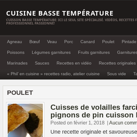
CUISINE BASSE TEMPÉRATURE
CUISSON BASSE TEMPÉRATURE: ICI LE SEUL SITE SPÉCIALISÉ. VIDÉOS, RECETTES
PROFESSIONNEL PASSIONNÉ!
Agneau
Bœuf
Veau
Porc
Canard
Poulet
Pintade
Poissons
Légumes garnitures
Fruits garnitures
Garniture
Marinades
Sauces
Recettes en vidéo
Recettes originales
« Phil’ en cuisine » recettes radio, atelier cuisine
Sous vide
T
POULET
Cuisses de volailles farc
pignons de pin cuisson 
Posted on février 1, 2018
|
Aucun comm
Une recette originale et savoureus