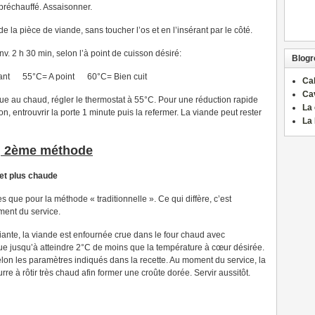
 préchauffé. Assaisonner.
e la pièce de viande, sans toucher l’os et en l’insérant par le côté.
nv. 2 h 30 min, selon l’à point de cuisson désiré:
Blogro
ant 55°C= A point 60°C= Bien cuit
Ca
Ca
nue au chaud, régler le thermostat à 55°C. Pour une réduction rapide
La 
on, entrouvrir la porte 1 minute puis la refermer. La viande peut rester
La 
, 2ème méthode
 et plus chaude
que pour la méthode « traditionnelle ». Ce qui diffère, c’est
ment du service.
ante, la viande est enfournée crue dans le four chaud avec
tue jusqu’à atteindre 2°C de moins que la température à cœur désirée.
selon les paramètres indiqués dans la recette. Au moment du service, la
rre à rôtir très chaud afin former une croûte dorée. Servir aussitôt.