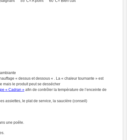
 Saignant 55°C= A point 60°C= Bien cuit
e ambiante
chauffage « dessus et dessous « . La « chaleur tournante » est
te mais le produit peut se dessécher
ype « Cadran »
afin de contrôler la température de l’enceinte de
es assiettes, le plat de service, la saucière (conseil)
dans une poêle.
es.