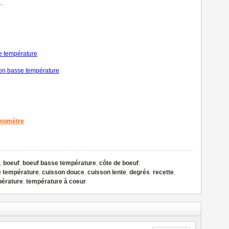
…
se température
on basse température
rmomètre
,
boeuf
,
boeuf basse température
,
côte de boeuf
,
e température
,
cuisson douce
,
cuisson lente
,
degrés
,
recette
,
érature
,
température à coeur