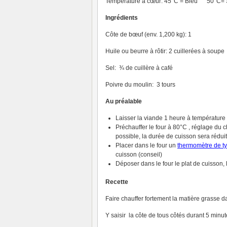
Température à cœur: 45°C = Bleu 50°C=
Ingrédients
Côte de bœuf (env. 1,200 kg): 1
Huile ou beurre à rôtir: 2 cuillerées à soupe
Sel: ¾ de cuillère à café
Poivre du moulin: 3 tours
Au préalable
Laisser la viande 1 heure à températur
Préchauffer le four à 80°C , réglage du 
possible, la durée de cuisson sera rédui
Placer dans le four un
thermomètre de t
cuisson (conseil)
Déposer dans le four le plat de cuisson, l
Recette
Faire chauffer fortement la matière grasse 
Y saisir la côte de tous côtés durant 5 minut