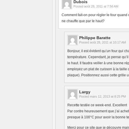
Dubois
Posted
août 28, 2011 at 7:56 AM
Comment fait-on pour régler le four quand o
ne chauffe que par le haut?
Philippe Baratte
Posted
août 28, 2011 at 10:17 AM
Bonjour, il est évident qu’un four qui c
température. Cependant, je pense qu’il 
le haut. Il faudra veiller à une bonne ré
employez un plat de cuisson à la taille de
plaque). Positionnez aussi cette grille 
Largy
Posted
mars 12, 2013 at 8:25 PM
Recette testée ce week-end. Excellent
Par contre heureusement que j’ai acheté
presque à 100°C pour avoir la bonne 
Merci pour ce site que je découvre mais q