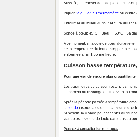
Aussitôt, la déposer dans le plat de cuisson
Piquer
l’aiguillon du thermomètre
au centre d
Enfourner au milieu du four et cuire durant e
Sonde à cœur: 45°C = Bleu 50°C= Saign
A ce moment, si la côte de bœuf doit être te
de la température du four et stopper la cuiss
enfournée ainsi 1 bonne heure.
Cuisson basse température
Pour une viande encore plus croustillante
Les paramètres de cuisson restent les mêmes 
le moment du rissolage qui intervient au mo
Après la période passée à température ambi
la
sonde
insérée à cœur. La cuisson s’effec
Si besoin, la viande peut patienter au four 
viande est rissolée de toute part dans du beu
Pensez à consulter les rubriques