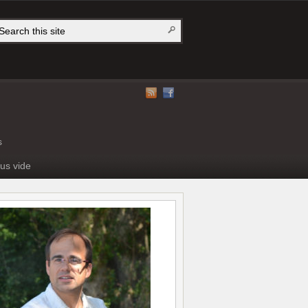
s
us vide