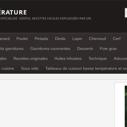
ÉRATURE
 SPÉCIALISÉ. VIDÉOS, RECETTES FACILES EXPLIQUÉES PAR UN
anard
Poulet
Pintade
Dinde
Lapin
Chevreuil
Cerf
its garnitures
Garnitures couvrantes
Desserts
Foie gras
idéo
Recettes originales
Huiles infusées
Technique
Astuce
r cuisine
Sous vide
Tableaux de cuisson basse température et so