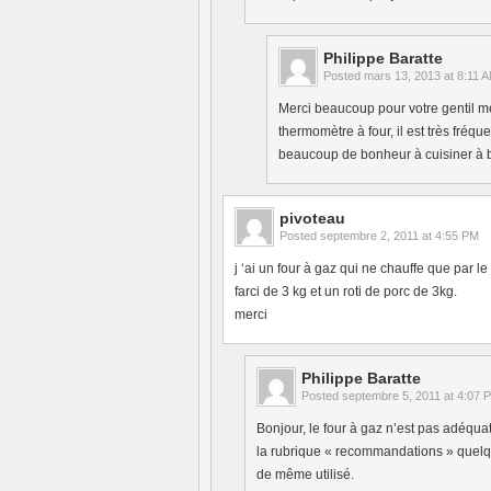
Philippe Baratte
Posted
mars 13, 2013 at 8:11 
Merci beaucoup pour votre gentil m
thermomètre à four, il est très fréq
beaucoup de bonheur à cuisiner à b
pivoteau
Posted
septembre 2, 2011 at 4:55 PM
j ‘ai un four à gaz qui ne chauffe que par 
farci de 3 kg et un roti de porc de 3kg.
merci
Philippe Baratte
Posted
septembre 5, 2011 at 4:07 
Bonjour, le four à gaz n’est pas adéqua
la rubrique « recommandations » quelque
de même utilisé.