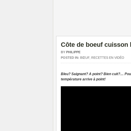
Côte de boeuf cuisson 
BY
PHILIPPE
POSTED IN:
BŒUF
,
RECETTES EN VIDÉO
Bleu? Saignant? A point? Bien cuit?… Pour 
température arrive à point!