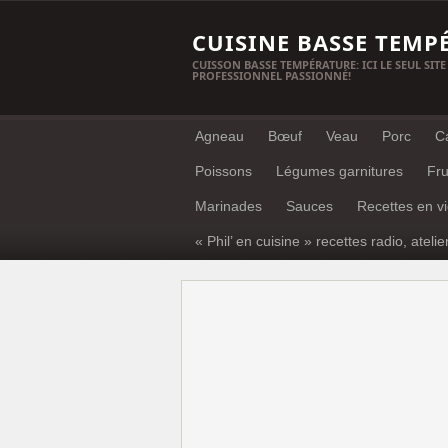
CUISINE BASSE TEMP
CUISSON BASSE TEMPÉRATURE: ICI LE SEUL SITE
PROFESSIONNEL PASSIONNÉ!
Agneau
Bœuf
Veau
Porc
C
Poissons
Légumes garnitures
Fru
Marinades
Sauces
Recettes en v
« Phil’ en cuisine » recettes radio, atelie