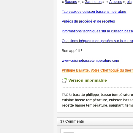
«
Sauces
», «
Garnitures
», «
Astuces
»,
et
c
Tableaux de cuisson basse température
V
idéos du procédé et de recettes
Informations techniques sur la cuisson bas
Questions fréquemment posées sur la cuiss
Bon appétit !
www.cuisinebassetemperature.com
Philippe Baratte,
Votre Chef toqué du the
Version imprimable
baratte philippe
,
basse température
TAGS:
cuisine basse température
,
cuisson bass
recette basse température
,
saignant
,
temp
37 Comments