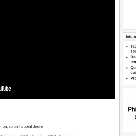
Infor
Ta
so
Re
te
Qu
cu
Pr
ron, selon l’à point désiré