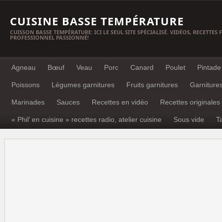
CUISINE BASSE TEMPÉRATURE
CUISSON BASSE TEMPÉRATURE: ICI LE SEUL SITE SPÉCIALISÉ. VIDÉOS, RECETTES
PROFESSIONNEL PASSIONNÉ!
Agneau
Bœuf
Veau
Porc
Canard
Poulet
Pintade
Poissons
Légumes garnitures
Fruits garnitures
Garniture
Marinades
Sauces
Recettes en vidéo
Recettes originales
« Phil’ en cuisine » recettes radio, atelier cuisine
Sous vide
T