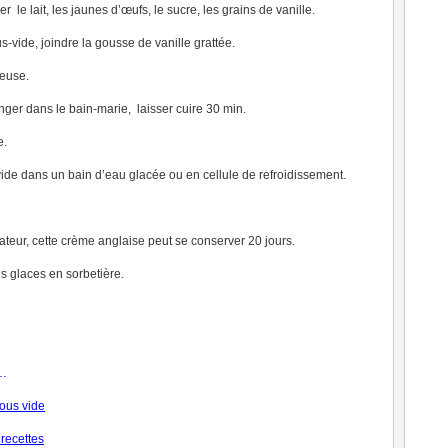
r le lait, les jaunes d’œufs, le sucre, les grains de vanille.
s-vide, joindre la gousse de vanille grattée.
deuse.
onger dans le bain-marie, laisser cuire 30 min.
e.
vide dans un bain d’eau glacée ou en cellule de refroidissement.
ateur, cette crème anglaise peut se conserver 20 jours.
es glaces en sorbetière.
…
ous vide
recettes