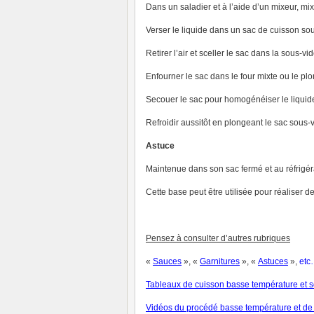
Dans un saladier et à l’aide d’un mixeur, mixe
Verser le liquide dans un sac de cuisson sou
Retirer l’air et sceller le sac dans la sous-vi
Enfourner le sac dans le four mixte ou le pl
Secouer le sac pour homogénéiser le liquid
Refroidir aussitôt en plongeant le sac sous-
Astuce
Maintenue dans son sac fermé et au réfrigér
Cette base peut être utilisée pour réaliser d
Pensez à consulter d’autres rubriques
«
Sauces
», «
Garnitures
», «
Astuces
»,
et
c
Tableaux de cuisson basse température
et s
V
idéos du procédé basse température et de 