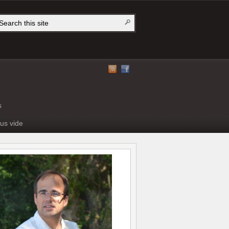
s
us vide