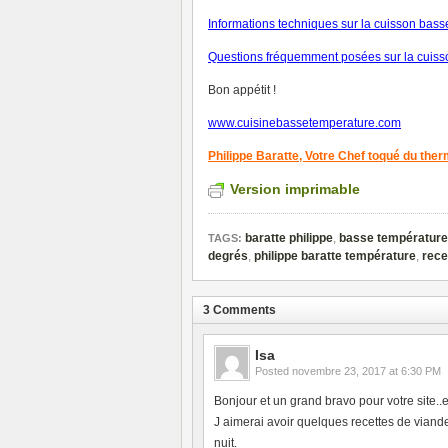
Informations techniques sur la cuisson bas
Questions fréquemment posées sur la cuiss
Bon appétit !
www.cuisinebassetemperature.com
Philippe Baratte,
Votre Chef toqué du the
Version imprimable
baratte philippe
,
basse température
TAGS:
degrés
,
philippe baratte température
,
rece
3 Comments
Isa
Posted
novembre 23, 2017 at 6:30 PM
Bonjour et un grand bravo pour votre site..e
J aimerai avoir quelques recettes de vian
nuit.