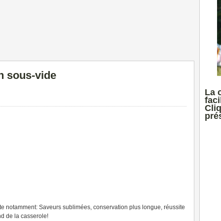
n sous-vide
La 
faci
Cli
prés
tte notamment: Saveurs sublimées, conservation plus longue, réussite
d de la casserole!