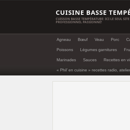
CUISINE BASSE TEMP
CUISSON BASSE TEMPÉRATURE: ICI LE SEUL SITE
PROFESSIONNEL PASSIONNÉ!
Agneau
Bœuf
Veau
Porc
C
Poissons
Légumes garnitures
Fru
Marinades
Sauces
Recettes en v
« Phil’ en cuisine » recettes radio, atelie