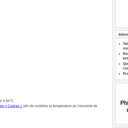
Infor
Ta
so
Re
te
Qu
cu
Pr
ie à 84°C
ype « Cadran »
afin de contrôler la température de l’enceinte de