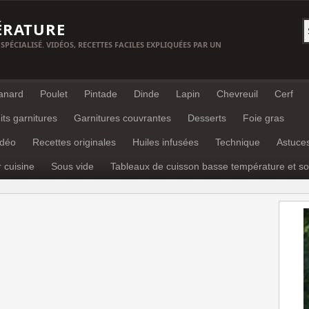
ÉRATURE
 SPÉCIALISÉ. VIDÉOS, RECETTES FACILES EXPLIQUÉES PAR UN
anard
Poulet
Pintade
Dinde
Lapin
Chevreuil
Cerf
its garnitures
Garnitures couvrantes
Desserts
Foie gras
idéo
Recettes originales
Huiles infusées
Technique
Astuce
r cuisine
Sous vide
Tableaux de cuisson basse température et so