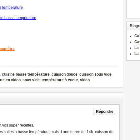
se température
on basse température
Blogro
Ca
Ca
La 
rmomètre
La 
,
cuisine basse température
,
cuisson douce
,
cuisson sous vide
,
tte en video
,
sous vide
,
température à coeur
,
video
Répondre
t vos super recettes.
des cuites à basse température mais d une durée de 14h..cuisson de