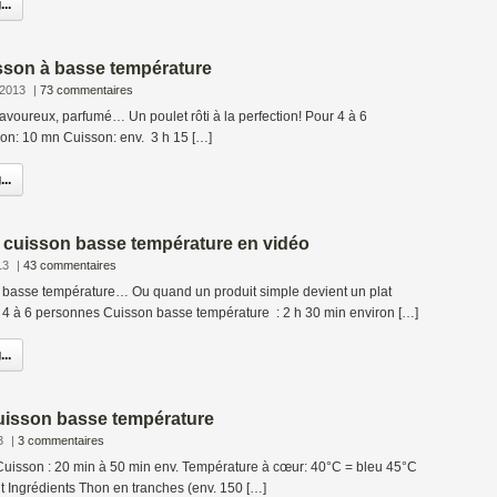
..
isson à basse température
 2013
|
73 commentaires
x, parfumé… Un poulet rôti à la perfection! Pour 4 à 6
on: 10 mn Cuisson: env. 3 h 15 […]
..
c cuisson basse température en vidéo
13
|
43 commentaires
 à basse température… Ou quand un produit simple devient un plat
 à 6 personnes Cuisson basse température : 2 h 30 min environ […]
..
uisson basse température
3
|
3 commentaires
isson : 20 min à 50 min env. Température à cœur: 40°C = bleu 45°C
t Ingrédients Thon en tranches (env. 150 […]