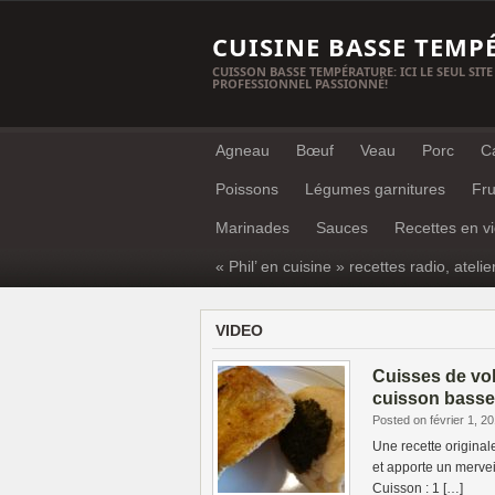
CUISINE BASSE TEMP
CUISSON BASSE TEMPÉRATURE: ICI LE SEUL SITE
PROFESSIONNEL PASSIONNÉ!
Agneau
Bœuf
Veau
Porc
C
Poissons
Légumes garnitures
Fru
Marinades
Sauces
Recettes en v
« Phil’ en cuisine » recettes radio, atelie
VIDEO
Cuisses de vol
cuisson basse
Posted on février 1, 2
Une recette origina
et apporte un mervei
Cuisson : 1 […]