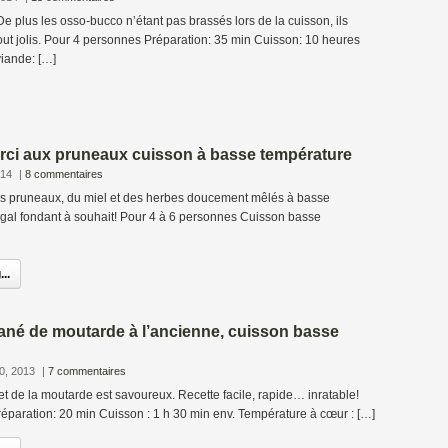
De plus les osso-bucco n’étant pas brassés lors de la cuisson, ils
 tout jolis. Pour 4 personnes Préparation: 35 min Cuisson: 10 heures
viande: […]
arci aux pruneaux cuisson à basse température
014
|
8 commentaires
des pruneaux, du miel et des herbes doucement mêlés à basse
al fondant à souhait! Pour 4 à 6 personnes Cuisson basse
..
ané de moutarde à l’ancienne, cuisson basse
0, 2013
|
7 commentaires
t de la moutarde est savoureux. Recette facile, rapide… inratable!
éparation: 20 min Cuisson : 1 h 30 min env. Température à cœur : […]