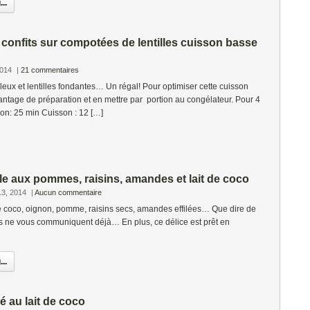
..
onfits sur compotées de lentilles cuisson basse
2014
|
21 commentaires
x et lentilles fondantes… Un régal! Pour optimiser cette cuisson
antage de préparation et en mettre par portion au congélateur. Pour 4
on: 25 min Cuisson : 12 […]
lle aux pommes, raisins, amandes et lait de coco
13, 2014
|
Aucun commentaire
de coco, oignon, pomme, raisins secs, amandes effilées… Que dire de
es ne vous communiquent déjà… En plus, ce délice est prêt en
..
é au lait de coco