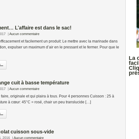
ment… L’affaire est dans le sac!
2017
|
Aucun commentaire
fficacement et facilement un produit: Le mettre avec la marinade dans
ion, expulser un maximum d’air en le pressant et le fermer. Pour que le
La 
faci
..
Cli
prés
ange cuit à basse température
2017
|
Aucun commentaire
faire, originale et qui plaira à tous. Pour 4 personnes Cuisson : 25 à
ure à cœur: 45°C = rosé, chair un peu translucide […]
..
olat cuisson sous-vide
5, 2016
|
Aucun commentaire