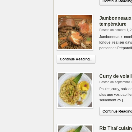
Continue Reading.
Jambonneaux c
température
Posted on octobre 1, 
Jambonneaux moelleu
longue, réaliser dav
personnes Préparati
Continue Reading...
Curry de volai
Posted on septembre 
Poulet, curry, noix 
plus que vos papill
seulement 25 […]
Continue Reading.
Riz Thaï cuisin