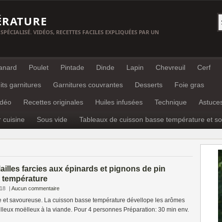
ÉRATURE
 SPÉCIALISÉ. VIDÉOS, RECETTES FACILES EXPLIQUÉES PAR UN
anard
Poulet
Pintade
Dinde
Lapin
Chevreuil
Cerf
its garnitures
Garnitures couvrantes
Desserts
Foie gras
idéo
Recettes originales
Huiles infusées
Technique
Astuce
r cuisine
Sous vide
Tableaux de cuisson basse température et so
ailles farcies aux épinards et pignons de pin
 température
018
|
Aucun commentaire
le et savoureuse. La cuisson basse température dévellope les arômes
lleux moëlleux à la viande. Pour 4 personnes Préparation: 30 min env.