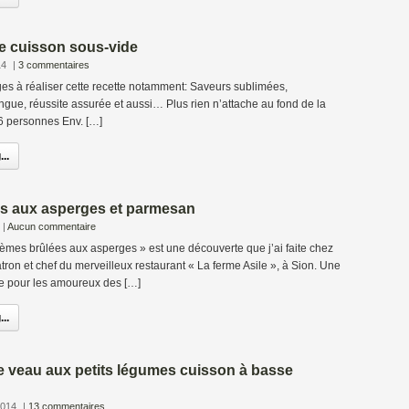
e cuisson sous-vide
14
|
3 commentaires
s à réaliser cette recette notamment: Saveurs sublimées,
ngue, réussite assurée et aussi… Plus rien n’attache au fond de la
 6 personnes Env. […]
..
s aux asperges et parmesan
|
Aucun commentaire
èmes brûlées aux asperges » est une découverte que j’ai faite chez
on et chef du merveilleux restaurant « La ferme Asile », à Sion. Une
e pour les amoureux des […]
..
 veau aux petits légumes cuisson à basse
2014
|
13 commentaires