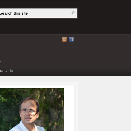
s
us vide