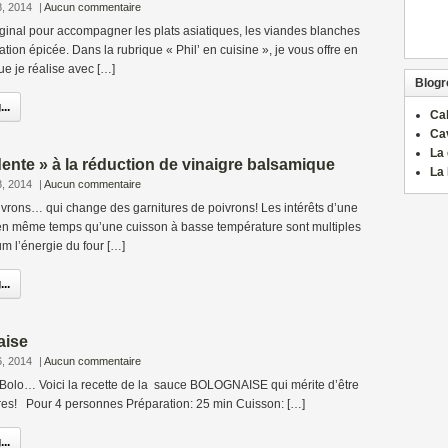
8, 2014
|
Aucun commentaire
iginal pour accompagner les plats asiatiques, les viandes blanches
ation épicée. Dans la rubrique « Phil’ en cuisine », je vous offre en
ue je réalise avec […]
Blogro
..
Ca
Ca
La 
dente » à la réduction de vinaigre balsamique
La 
8, 2014
|
Aucun commentaire
ivrons… qui change des garnitures de poivrons! Les intérêts d’une
r en même temps qu’une cuisson à basse température sont multiples
m l’énergie du four […]
..
aise
6, 2014
|
Aucun commentaire
t Bolo… Voici la recette de la sauce BOLOGNAISE qui mérite d’être
tres! Pour 4 personnes Préparation: 25 min Cuisson: […]
..