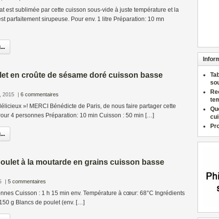
t est sublimée par cette cuisson sous-vide à juste température et la
est parfaitement sirupeuse. Pour env. 1 litre Préparation: 10 mn
..
Infor
let en croûte de sésame doré cuisson basse
Ta
so
Re
, 2015
|
6 commentaires
te
licieux »! MERCI Bénédicte de Paris, de nous faire partager cette
Qu
 personnes Préparation: 10 min Cuisson : 50 min […]
cu
Pr
..
poulet à la moutarde en grains cuisson basse
5
|
5 commentaires
Cuisson : 1 h 15 min env. Température à cœur: 68°C Ingrédients
 150 g Blancs de poulet (env. […]