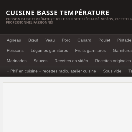
CUISINE BASSE TEMPÉRATURE
CUISSON BASSE TEMPÉRATURE: ICI LE SEUL SITE SPÉCIALISÉ. VIDÉOS, RECETTES
PROFESSIONNEL PASSIONNÉ!
Agneau
Bœuf
Veau
Porc
Canard
Poulet
Pintade
Poissons
Légumes garnitures
Fruits garnitures
Garniture
Marinades
Sauces
Recettes en vidéo
Recettes originales
« Phil’ en cuisine » recettes radio, atelier cuisine
Sous vide
T