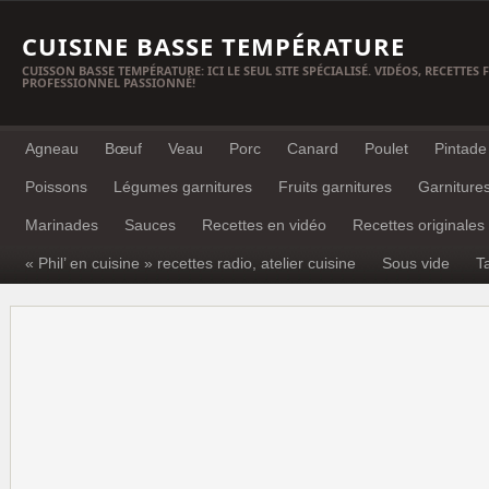
CUISINE BASSE TEMPÉRATURE
CUISSON BASSE TEMPÉRATURE: ICI LE SEUL SITE SPÉCIALISÉ. VIDÉOS, RECETTES
PROFESSIONNEL PASSIONNÉ!
Agneau
Bœuf
Veau
Porc
Canard
Poulet
Pintade
Poissons
Légumes garnitures
Fruits garnitures
Garniture
Marinades
Sauces
Recettes en vidéo
Recettes originales
« Phil’ en cuisine » recettes radio, atelier cuisine
Sous vide
T