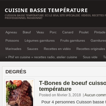
CUISINE BASSE TEMPÉRATURE
CUISSON BASSE TEMPÉRATURE: ICI LE SEUL SITE SPÉCIALISÉ. VIDÉOS, RECETTES
PROFESSIONNEL PASSIONNÉ!
Agneau
Bœuf
Veau
Porc
Canard
Poulet
Pintade
Poissons
Légumes garnitures
Fruits garnitures
Garniture
Marinades
Sauces
Recettes en vidéo
Recettes originales
« Phil’ en cuisine » recettes radio, atelier cuisine
Sous vide
T
DEGRÉS
T-Bones de boeuf cuiss
température
Posted on février 3, 2018
|
Aucun comm
Pour 4 personnes Cuisson basse t