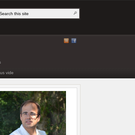
s
us vide