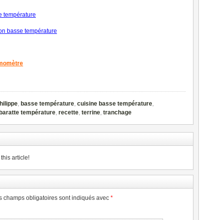
se température
on basse température
rmomètre
hilippe
,
basse température
,
cuisine basse température
,
 baratte température
,
recette
,
terrine
,
tranchage
his article!
s champs obligatoires sont indiqués avec
*