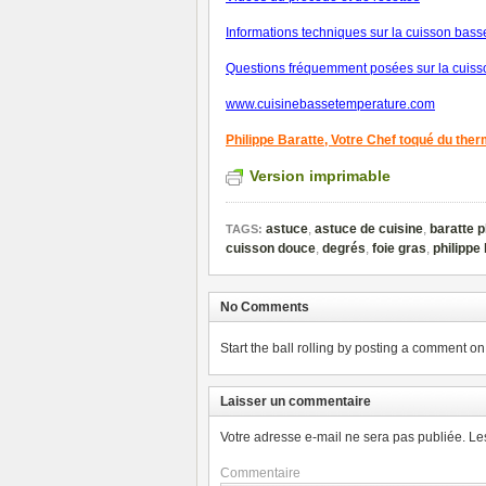
Informations techniques sur la cuisson bas
Questions fréquemment posées sur la cuiss
www.cuisinebassetemperature.com
Philippe Baratte,
Votre Chef toqué du the
Version imprimable
astuce
,
astuce de cuisine
,
baratte p
TAGS:
cuisson douce
,
degrés
,
foie gras
,
philippe
No Comments
Start the ball rolling by posting a comment on t
Laisser un commentaire
Votre adresse e-mail ne sera pas publiée.
Le
Commentaire