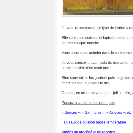
Je vous recommande ce type de terrine « rai
Elle sont peu épaisses et tapissées d’un reli
couper chaque tranche.
Vous pouvez les acheter dans le commerc
Je vous conseille avant cela de demander à 
serait possible d’en avoir une…
Bien souvent, ils les gardent puis les jetten
charcutiers que je vous le dis!
De plus, en arborant votre plus joli sourire,
Pensez à consulter les rubriques
«
Sauces
», «
Garnitures
», «
Astuces
»,
et
c
Tableaux de cuisson basse température
V
idéos du procédé et de recettes