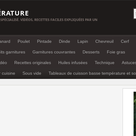
ÉRATURE
 SPÉCIALISÉ. VIDÉOS, RECETTES FACILES EXPLIQUÉES PAR UN
anard
Poulet
Pintade
Dinde
Lapin
Chevreuil
Cerf
its garnitures
Garnitures couvrantes
Desserts
Foie gras
idéo
Recettes originales
Huiles infusées
Technique
Astuce
r cuisine
Sous vide
Tableaux de cuisson basse température et so