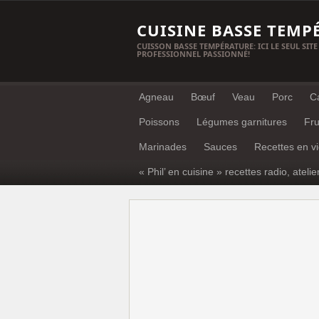
CUISINE BASSE TEMP
CUISSON BASSE TEMPÉRATURE: ICI LE SEUL SITE
PROFESSIONNEL PASSIONNÉ!
Agneau
Bœuf
Veau
Porc
C
Poissons
Légumes garnitures
Fru
Marinades
Sauces
Recettes en v
« Phil’ en cuisine » recettes radio, atelie