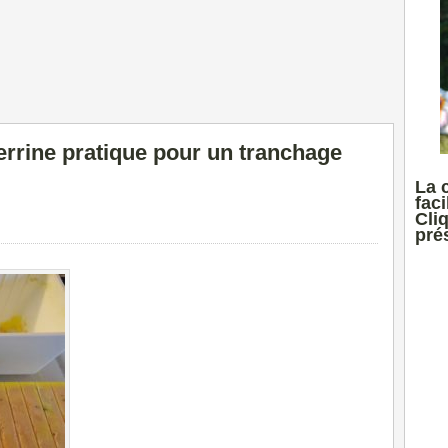
errine pratique pour un tranchage
La 
faci
Cli
prés