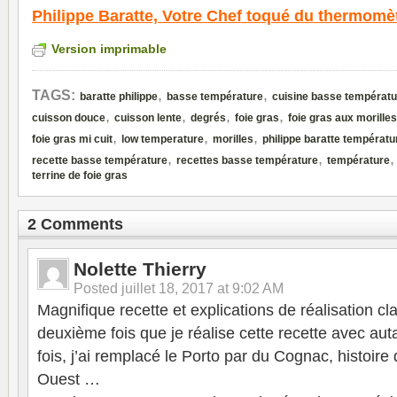
Philippe Baratte,
Votre Chef toqué du thermomè
Version imprimable
,
,
TAGS:
baratte philippe
basse température
cuisine basse températu
,
,
,
,
cuisson douce
cuisson lente
degrés
foie gras
foie gras aux morilles
,
,
,
foie gras mi cuit
low temperature
morilles
philippe baratte températu
,
,
recette basse température
recettes basse température
température
terrine de foie gras
2 Comments
Nolette Thierry
Posted
juillet 18, 2017 at 9:02 AM
Magnifique recette et explications de réalisation cla
deuxième fois que je réalise cette recette avec aut
fois, j’ai remplacé le Porto par du Cognac, histoire
Ouest …