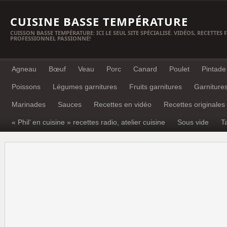
CUISINE BASSE TEMPÉRATURE
CUISSON BASSE TEMPÉRATURE: ICI LE SEUL SITE SPÉCIALISÉ. VIDÉOS, RECETTES
PROFESSIONNEL PASSIONNÉ!
Agneau
Bœuf
Veau
Porc
Canard
Poulet
Pintade
Poissons
Légumes garnitures
Fruits garnitures
Garniture
Marinades
Sauces
Recettes en vidéo
Recettes originales
« Phil’ en cuisine » recettes radio, atelier cuisine
Sous vide
T