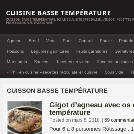
CUISINE BASSE TEMPÉRATURE
CUISSON BASSE TEMPÉRATURE: ICI LE SEUL SITE SPÉCIALISÉ. VIDÉOS, RECETTES
PROFESSIONNEL PASSIONNÉ!
Agneau
Bœuf
Veau
Porc
Canard
Poulet
Pintade
Poissons
Légumes garnitures
Fruits garnitures
Garniture
Marinades
Sauces
Recettes en vidéo
Recettes originales
« Phil’ en cuisine » recettes radio, atelier cuisine
Sous vide
T
CUISSON BASSE TEMPÉRATURE
Gigot d’agneau avec os
température
Posted on mars 8, 2018
|
69 commentai
Pour 6 à 8 personnes Rôtissage : 