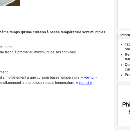
en même temps qu’une cuisson à basse température sont multiples
Infor
Ta
t un met
so
de façon à profiter au maximum de ses convives
Re
te
Qu
cu
ement
Pr
haud simultanément à une cuisson basse température:
« voir ici »
 simultanément à une cuisson basse température:
«
voir ici »