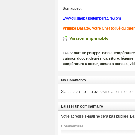
Bon appétit !
www.cuisinebassetemperature.com
Philippe Baratte,
Votre Chef toqué du the
Version imprimable
baratte philippe
,
basse température
TAGS:
cuisson douce
,
degrés
,
garniture
,
légume
température à coeur
,
tomates cerises
,
vi
No Comments
Start the ball rolling by posting a comment on t
Laisser un commentaire
Votre adresse e-mail ne sera pas publiée.
Le
Commentaire