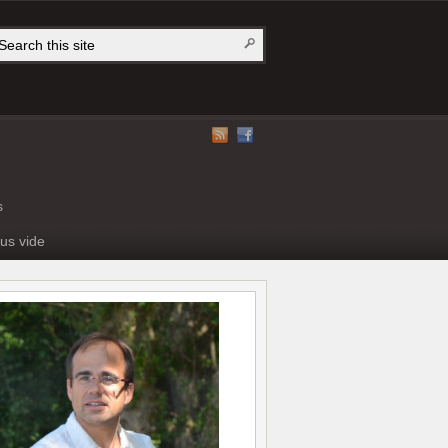
s
us vide