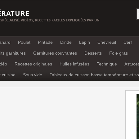
ÉRATURE
 SPÉCIALISÉ. VIDÉOS, RECETTES FACILES EXPLIQUÉES PAR UN
anard
Poulet
Pintade
Dinde
Lapin
Chevreuil
Cerf
its garnitures
Garnitures couvrantes
Desserts
Foie gras
idéo
Recettes originales
Huiles infusées
Technique
Astuce
r cuisine
Sous vide
Tableaux de cuisson basse température et so