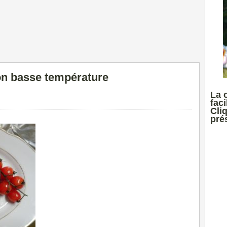
on basse température
La 
faci
Cli
prés