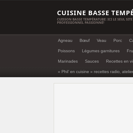
CUISINE BASSE TEMP
CUISSON BASSE TEMPÉRATURE: ICI LE SEUL SITE
PROFESSIONNEL PASSIONNÉ!
Agneau
Bœuf
Veau
Porc
C
Poissons
Légumes garnitures
Fru
Marinades
Sauces
Recettes en v
« Phil’ en cuisine » recettes radio, atelie