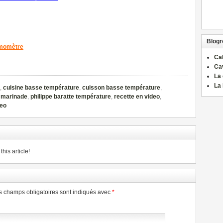
Blogro
rmomètre
Ca
Ca
La 
La 
,
cuisine basse température
,
cuisson basse température
,
,
marinade
,
philippe baratte température
,
recette en video
,
deo
his article!
s champs obligatoires sont indiqués avec
*