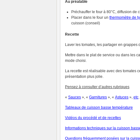
Au préalable
Préchauffer le four à 80°C, diffusion de 
Placer dans le four un
thermomètre de t
cuisson (conseil)
Recette
Laver les tomates, les partager en grappes d
Mettre dans le plat de service ou dans les c
mode choisi.
La recette est réalisable avec des tomates c
présentation plus jolie.
Pensez à consulter d’autres rubriques
«
Sauces
», «
Garnitures
», «
Astuces
»,
et
c
Tableaux de cuisson basse température
V
idéos du procédé et de recettes
Informations techniques sur la cuisson bas
Questions fréquemment posées sur la cuiss