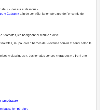
chaleur « dessus et dessous « .
ype « Cadran »
afin de contrôler la température de l’enceinte de
e 5 tomates, les badigeonner d’huile d’olive.
assolettes, saupoudrer d’herbes de Provence couvrir et servir selon le
erises « classiques ». Les tomates cerises « grappes » offrent une
…
se température
on basse température