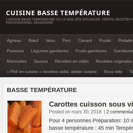
CUISINE BASSE TEMPÉRATURE
CUISSON BASSE TEMPÉRATURE: ICI LE SEUL SITE SPÉCIALISÉ. VIDÉOS, RECETTES
PROFESSIONNEL PASSIONNÉ!
Agneau
Bœuf
Veau
Porc
Canard
Poulet
Pintade
Poissons
Légumes garnitures
Fruits garnitures
Garniture
Marinades
Sauces
Recettes en vidéo
Recettes originales
« Phil’ en cuisine » recettes radio, atelier cuisine
Sous vide
T
BASSE TEMPÉRATURE
Carottes cuisson sous v
Posted on mars 30, 2018
|
2 commentai
Pour 4 personnes Préparation: 10 
basse température : 45 min Tempér