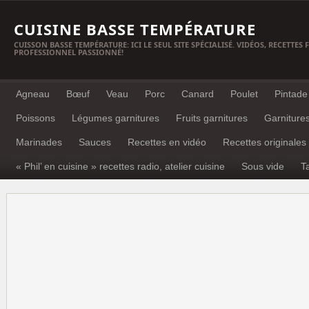
CUISINE BASSE TEMPÉRATURE
CUISSON BASSE TEMPÉRATURE: ICI LE SEUL SITE SPÉCIALISÉ. VIDÉOS, RECETTES
PROFESSIONNEL PASSIONNÉ!
Agneau
Bœuf
Veau
Porc
Canard
Poulet
Pintade
Poissons
Légumes garnitures
Fruits garnitures
Garniture
Marinades
Sauces
Recettes en vidéo
Recettes originales
« Phil’ en cuisine » recettes radio, atelier cuisine
Sous vide
T