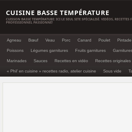
CUISINE BASSE TEMPÉRATURE
CUISSON BASSE TEMPÉRATURE: ICI LE SEUL SITE SPÉCIALISÉ. VIDÉOS, RECETTES
PROFESSIONNEL PASSIONNÉ!
Agneau
Bœuf
Veau
Porc
Canard
Poulet
Pintade
Poissons
Légumes garnitures
Fruits garnitures
Garniture
Marinades
Sauces
Recettes en vidéo
Recettes originales
« Phil’ en cuisine » recettes radio, atelier cuisine
Sous vide
T