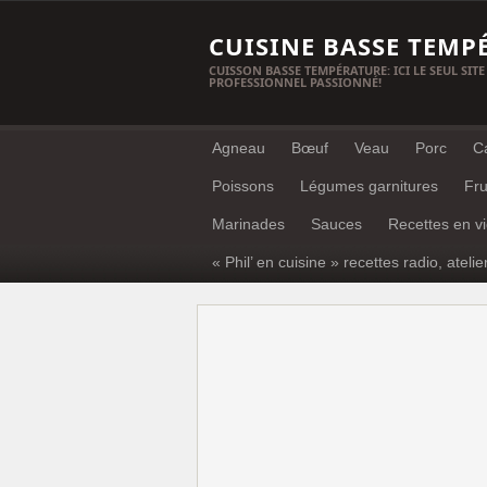
CUISINE BASSE TEMP
CUISSON BASSE TEMPÉRATURE: ICI LE SEUL SITE
PROFESSIONNEL PASSIONNÉ!
Agneau
Bœuf
Veau
Porc
C
Poissons
Légumes garnitures
Fru
Marinades
Sauces
Recettes en v
« Phil’ en cuisine » recettes radio, atelie