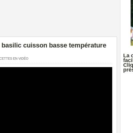
 basilic cuisson basse température
La 
CETTES EN VIDÉO
faci
Cli
prés