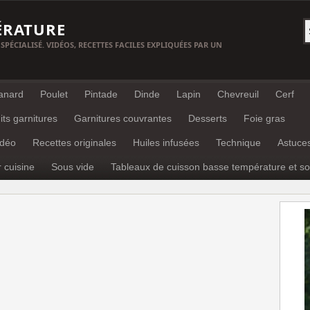
ÉRATURE
 SPÉCIALISÉ. VIDÉOS, RECETTES FACILES EXPLIQUÉES PAR UN
anard
Poulet
Pintade
Dinde
Lapin
Chevreuil
Cerf
its garnitures
Garnitures couvrantes
Desserts
Foie gras
idéo
Recettes originales
Huiles infusées
Technique
Astuce
r cuisine
Sous vide
Tableaux de cuisson basse température et so