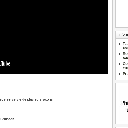
Infor
Ta
so
Re
te
Qu
cu
Pr
tre est servie de plusieurs façons :
ur cuisson