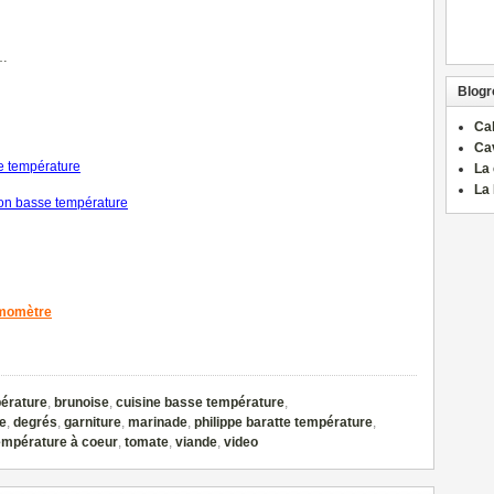
…
Blogro
Ca
Ca
se température
La 
La 
on basse température
rmomètre
érature
,
brunoise
,
cuisine basse température
,
e
,
degrés
,
garniture
,
marinade
,
philippe baratte température
,
empérature à coeur
,
tomate
,
viande
,
video