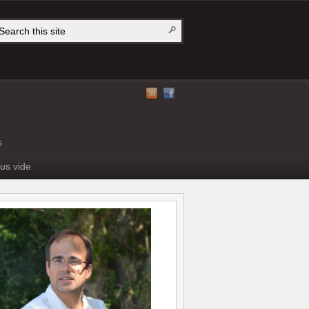
s
us vide