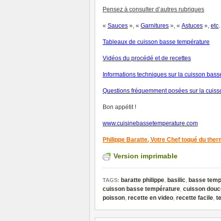
Pensez à consulter d’autres rubriques
«
Sauces
», «
Garnitures
», «
Astuces
»,
et
c
Tableaux de cuisson basse température
V
idéos du procédé et de recettes
Informations techniques sur la cuisson bas
Questions fréquemment posées sur la cuiss
Bon appétit !
www.cuisinebassetemperature.com
Philippe Baratte,
Votre Chef toqué du the
Version imprimable
baratte philippe
,
basilic
,
basse temp
TAGS:
cuisson basse température
,
cuisson douc
poisson
,
recette en video
,
recette facile
,
t