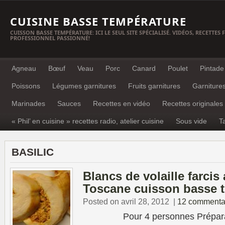
CUISINE BASSE TEMPÉRATURE
CUISSON BASSE TEMPÉRATURE: ICI LE SEUL SITE SPÉCIALISÉ. VIDÉOS, RECETTES
PROFESSIONNEL PASSIONNÉ!
Agneau
Bœuf
Veau
Porc
Canard
Poulet
Pintade
Poissons
Légumes garnitures
Fruits garnitures
Garniture
Marinades
Sauces
Recettes en vidéo
Recettes originales
« Phil’ en cuisine » recettes radio, atelier cuisine
Sous vide
T
BASILIC
Blancs de volaille farcis
Toscane cuisson basse 
Posted on avril 28, 2012
|
12 commenta
Pour 4 personnes Préparation