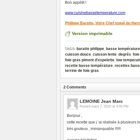
Bon appétit !
www.cuisinebassetemperature.com
Philippe Baratte,
Votre Chef toqué du the
Version imprimable
baratte philippe
,
basse température
TAGS:
cuisson douce
,
cuisson lente
,
degrés
,
foie
foie gras piment d'espelette
,
low temperat
recette basse température
,
recettes bass
terrine de foie gras
2 Comments
LEMOINE Jean Marc
Posted
mars 7, 2020 at 4:00 PM
Bonjour ,
cette recette que j ‘ai réalisée à plusieurs
très gouteux , immanquable !!!!!!