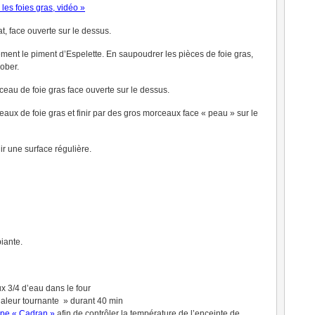
les foies gras, vidéo »
t, face ouverte sur le dessus.
ment le piment d’Espelette. En saupoudrer les pièces de foie gras,
ober.
rceau de foie gras face ouverte sur le dessus.
eaux de foie gras et finir par des gros morceaux face « peau » sur le
r une surface régulière.
iante.
x 3/4 d’eau dans le four
chaleur tournante » durant 40 min
ype « Cadran »
afin de contrôler la température de l’enceinte de