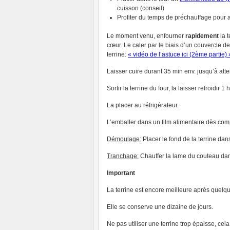
cuisson (conseil)
Profiter du temps de préchauffage pour a
Le moment venu, enfourner
rapidement
la t
cœur. Le caler par le biais d’un couvercle d
terrine:
« vidéo de l’astuce ici (2ème partie) 
Laisser cuire durant 35 min env. jusqu’à att
Sortir la terrine du four, la laisser refroidir
La placer au réfrigérateur.
L’emballer dans un film alimentaire dès comp
Démoulage:
Placer le fond de la terrine da
Tranchage:
Chauffer la lame du couteau dans
Important
La terrine est encore meilleure après quelqu
Elle se conserve une dizaine de jours.
Ne pas utiliser une terrine trop épaisse, cel