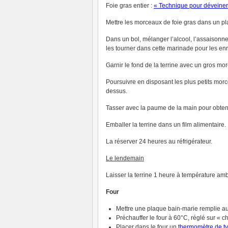
Foie gras entier :
« Technique pour déveiner 
Mettre les morceaux de foie gras dans un pla
Dans un bol, mélanger l’alcool, l’assaisonne
les tourner dans cette marinade pour les enr
Garnir le fond de la terrine avec un gros mo
Poursuivre en disposant les plus petits morc
dessus.
Tasser avec la paume de la main pour obteni
Emballer la terrine dans un film alimentaire.
La réserver 24 heures au réfrigérateur.
Le lendemain
Laisser la terrine 1 heure à température amb
Four
Mettre une plaque bain-marie remplie au
Préchauffer le four à 60°C, réglé sur « 
Placer dans le four un
thermomètre
de t