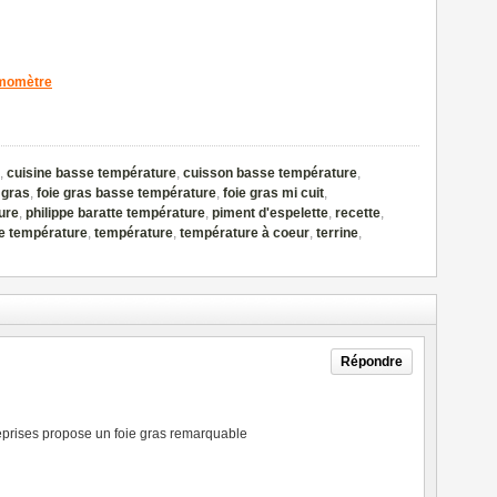
rmomètre
,
cuisine basse température
,
cuisson basse température
,
 gras
,
foie gras basse température
,
foie gras mi cuit
,
ure
,
philippe baratte température
,
piment d'espelette
,
recette
,
e température
,
température
,
température à coeur
,
terrine
,
Répondre
 reprises propose un foie gras remarquable