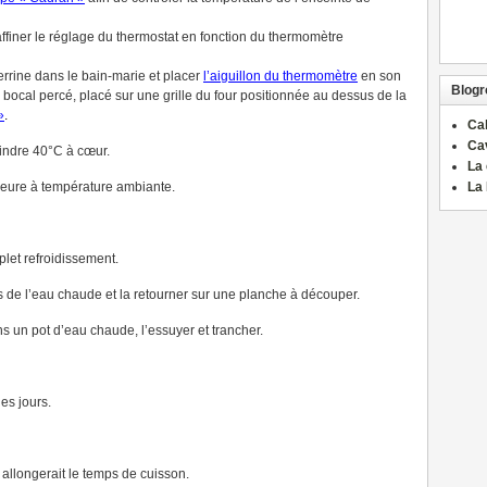
ffiner le réglage du thermostat en fonction du thermomètre
errine dans le bain-marie et placer
l’aiguillon du thermomètre
en son
Blogro
e bocal percé, placé sur une grille du four positionnée au dessus de la
»
.
Ca
Ca
eindre 40°C à cœur.
La 
 1 heure à température ambiante.
La 
let refroidissement.
ns de l’eau chaude et la retourner sur une planche à découper.
 un pot d’eau chaude, l’essuyer et trancher.
es jours.
a allongerait le temps de cuisson.