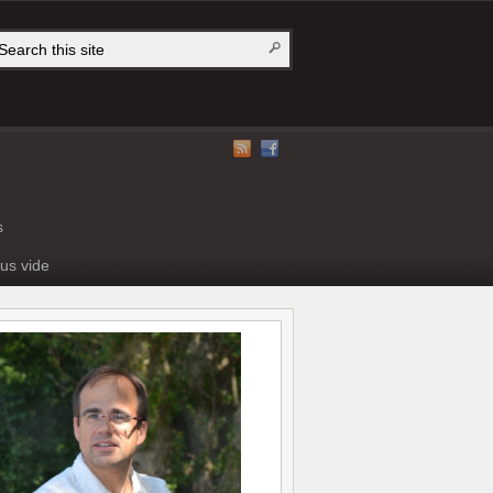
s
us vide