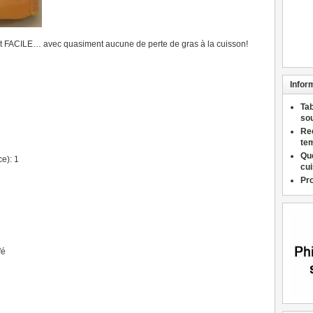
et FACILE… avec quasiment aucune de perte de gras à la cuisson!
Infor
Ta
so
Re
te
Qu
ce): 1
cu
Pr
fé