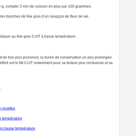
00 g, compter 3 min de cuisson en plus par 100 grammes.
es tranches de foie gras d’un soupçon de fleur de sel.
ppliquer au foie gras CUIT à basse température:
oût de foie plus prononcé, la durée de conservation un peu prolongée.
référé est le MI-CUIT notamment pour sa texture plus onctueuse et sa
…
 recettes
se température
on basse température