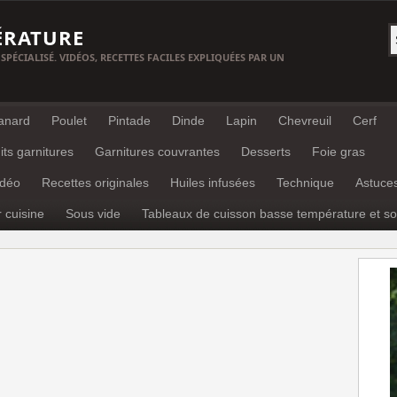
ÉRATURE
 SPÉCIALISÉ. VIDÉOS, RECETTES FACILES EXPLIQUÉES PAR UN
anard
Poulet
Pintade
Dinde
Lapin
Chevreuil
Cerf
its garnitures
Garnitures couvrantes
Desserts
Foie gras
idéo
Recettes originales
Huiles infusées
Technique
Astuce
r cuisine
Sous vide
Tableaux de cuisson basse température et so