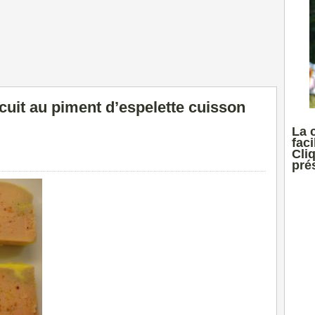
-cuit au piment d’espelette cuisson
La 
faci
Cli
prés