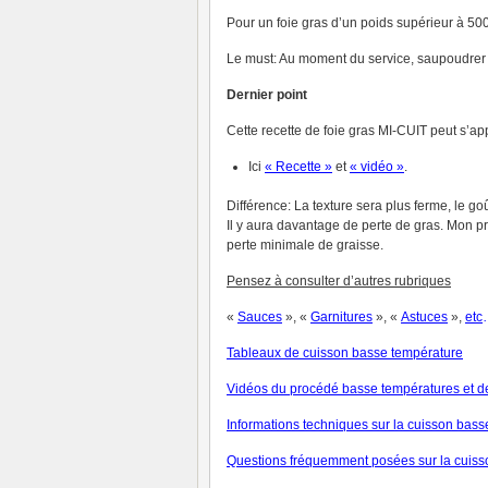
Pour un foie gras d’un poids supérieur à 5
Le must: Au moment du service, saupoudrer l
Dernier point
Cette recette de foie gras MI-CUIT peut s’a
Ici
« Recette »
et
« vidéo »
.
Différence: La texture sera plus ferme, le g
Il y aura davantage de perte de gras. Mon p
perte minimale de graisse.
Pensez à consulter d’autres rubriques
«
Sauces
», «
Garnitures
», «
Astuces
»,
etc
Tableaux de cuisson basse température
V
idéos du procédé basse températures et de
Informations techniques sur la cuisson bas
Questions fréquemment posées sur la cuiss