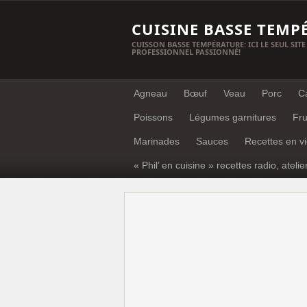
CUISINE BASSE TEMP
CUISSON BASSE TEMPÉRATURE: ICI LE SEUL SITE
PROFESSIONNEL PASSIONNÉ!
Agneau
Bœuf
Veau
Porc
C
Poissons
Légumes garnitures
Fru
Marinades
Sauces
Recettes en v
« Phil’ en cuisine » recettes radio, atelie