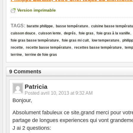
Version imprimable
,
,
TAGS:
baratte philippe
basse température
cuisine basse températu
,
,
,
,
,
cuisson douce
cuisson lente
degrés
foie gras
foie gras à la vanille
,
,
,
foie gras basse température
foie gras mi cuit
low temperature
philip
,
,
,
recette
recette basse température
recettes basse température
temp
,
terrine
terrine de foie gras
9 Comments
Patricia
Posted
avril 10, 2013 at 9:32 AM
Bonjour,
Absolument fabuleux ce site,grand merci pour votre
partage de longues experiences qui vont grandement
J ai 2 questions: