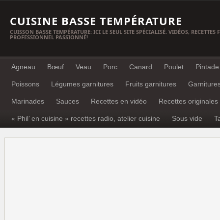
CUISINE BASSE TEMPÉRATURE
CUISSON BASSE TEMPÉRATURE: ICI LE SEUL SITE SPÉCIALISÉ. VIDÉOS, RECETTES
PROFESSIONNEL PASSIONNÉ!
Agneau
Bœuf
Veau
Porc
Canard
Poulet
Pintade
Poissons
Légumes garnitures
Fruits garnitures
Garniture
Marinades
Sauces
Recettes en vidéo
Recettes originales
« Phil’ en cuisine » recettes radio, atelier cuisine
Sous vide
T