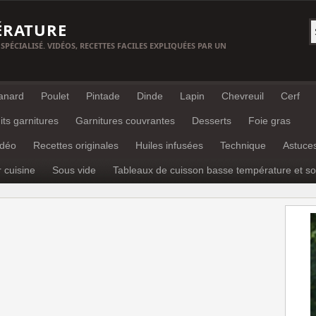
ÉRATURE
 SPÉCIALISÉ. VIDÉOS, RECETTES FACILES EXPLIQUÉES PAR UN
anard
Poulet
Pintade
Dinde
Lapin
Chevreuil
Cerf
its garnitures
Garnitures couvrantes
Desserts
Foie gras
idéo
Recettes originales
Huiles infusées
Technique
Astuce
r cuisine
Sous vide
Tableaux de cuisson basse température et so