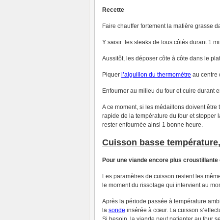
Recette
Faire chauffer fortement la matière grasse 
Y saisir les steaks de tous côtés durant 1 mi
Aussitôt, les déposer côte à côte dans le pl
Piquer
l’aiguillon du thermomètre
au centre d
Enfourner au milieu du four et cuire durant 
A ce moment, si les médaillons doivent être 
rapide de la température du four et stopper l
rester enfournée ainsi 1 bonne heure.
Cuisson basse température
Pour une viande encore plus croustillante
Les paramètres de cuisson restent les mêmes 
le moment du rissolage qui intervient au mo
Après la période passée à température ambi
la
sonde
insérée à cœur. La cuisson s’effec
Si besoin, la viande peut patienter au four 