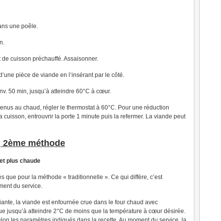
dans une poêle.
n.
at de cuisson préchauffé. Assaisonner.
’une pièce de viande en l’insérant par le côté.
env. 50 min, jusqu’à atteindre 60°C à cœur.
tenus au chaud, régler le thermostat à 60°C. Pour une réduction
a cuisson, entrouvrir la porte 1 minute puis la refermer. La viande peut
, 2ème méthode
 et plus chaude
que pour la méthode « traditionnelle ». Ce qui diffère, c’est
ment du service.
ante, la viande est enfournée crue dans le four chaud avec
tue jusqu’à atteindre 2°C de moins que la température à cœur désirée.
selon les paramètres indiqués dans la recette. Au moment du service, la