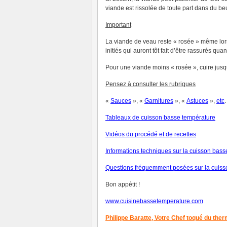
viande est rissolée de toute part dans du beu
Important
La viande de veau reste « rosée » même lorsq
initiés qui auront tôt fait d’être rassurés quan
Pour une viande moins « rosée », cuire jus
Pensez à consulter les rubriques
«
Sauces
», «
Garnitures
», «
Astuces
»,
et
c
Tableaux de cuisson basse température
V
idéos du procédé et de recettes
Informations techniques sur la cuisson bas
Questions fréquemment posées sur la cuiss
Bon appétit !
www.cuisinebassetemperature.com
Philippe Baratte,
Votre Chef toqué du the