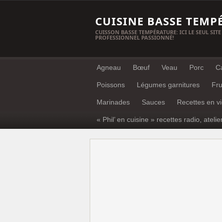
CUISINE BASSE TEMP
CUISSON BASSE TEMPÉRATURE: ICI LE SEUL SITE
PROFESSIONNEL PASSIONNÉ!
Agneau
Bœuf
Veau
Porc
C
Poissons
Légumes garnitures
Fru
Marinades
Sauces
Recettes en v
« Phil’ en cuisine » recettes radio, atelie