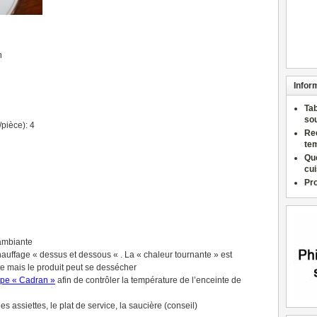
n
Infor
Ta
so
/pièce): 4
Re
te
Qu
cu
Pr
 ambiante
hauffage « dessus et dessous « . La « chaleur tournante » est
te mais le produit peut se dessécher
ype « Cadran »
afin de contrôler la température de l’enceinte de
es assiettes, le plat de service, la saucière (conseil)