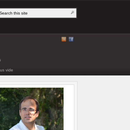
s
us vide