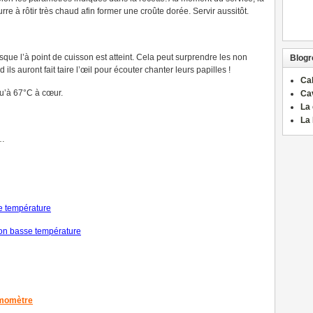
rre à rôtir très chaud afin former une croûte dorée. Servir aussitôt.
ue l’à point de cuisson est atteint. Cela peut surprendre les non
Blogro
d ils auront fait taire l’œil pour écouter chanter leurs papilles !
Ca
qu’à 67°C à cœur.
Ca
La 
La 
…
se température
on basse température
rmomètre