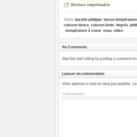
Version imprimable
baratte philippe
,
basse température
TAGS:
cuisson douce
,
cuisson lente
,
degrés
,
phi
,
température à coeur
,
veau
,
video
No Comments
Start the ball rolling by posting a comment on t
Laisser un commentaire
Votre adresse e-mail ne sera pas publiée.
Le
Commentaire