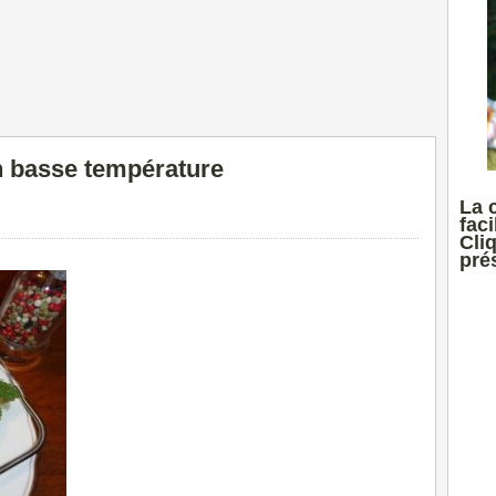
n basse température
La 
faci
Cli
prés