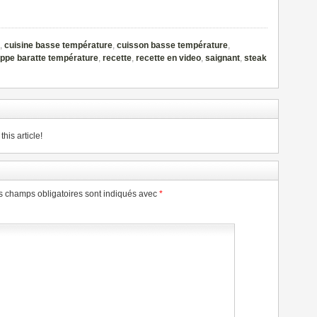
,
cuisine basse température
,
cuisson basse température
,
lippe baratte température
,
recette
,
recette en video
,
saignant
,
steak
his article!
s champs obligatoires sont indiqués avec
*