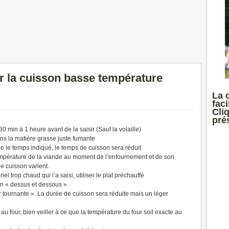
la cuisson basse température
La 
faci
Cli
prés
0 min à 1 heure avant de la saisir (Sauf la volaille)
ans la matière grasse juste fumante
ue le temps indiqué, le temps de cuisson sera réduit
 température de la viande au moment de l’enfournement et de son
e cuisson varient.
l trop chaud qui l’a saisi, utiliser le plat préchauffé
ion « dessus et dessous »
ur tournante ». La durée de cuisson sera réduite mais un léger
au four, bien veiller à ce que la température du four soit exacte au