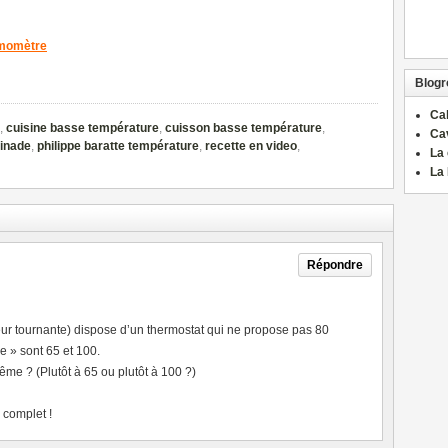
rmomètre
Blogro
Ca
,
cuisine basse température
,
cuisson basse température
,
Ca
inade
,
philippe baratte température
,
recette en video
,
La 
La 
Répondre
leur tournante) dispose d’un thermostat qui ne propose pas 80
e » sont 65 et 100.
ême ? (Plutôt à 65 ou plutôt à 100 ?)
s complet !