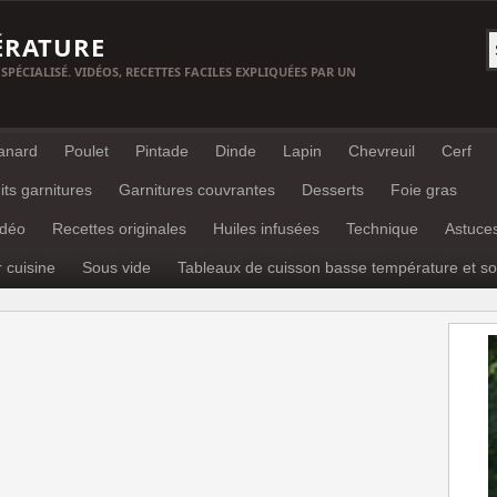
ÉRATURE
 SPÉCIALISÉ. VIDÉOS, RECETTES FACILES EXPLIQUÉES PAR UN
anard
Poulet
Pintade
Dinde
Lapin
Chevreuil
Cerf
its garnitures
Garnitures couvrantes
Desserts
Foie gras
idéo
Recettes originales
Huiles infusées
Technique
Astuce
r cuisine
Sous vide
Tableaux de cuisson basse température et so