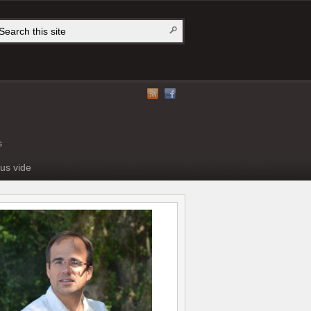
s
us vide