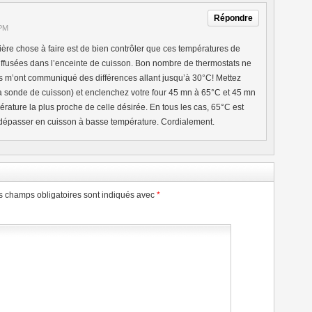
Répondre
 PM
ère chose à faire est de bien contrôler que ces températures de
iffusées dans l’enceinte de cuisson. Bon nombre de thermostats ne
s m’ont communiqué des différences allant jusqu’à 30°C! Mettez
a sonde de cuisson) et enclenchez votre four 45 mn à 65°C et 45 mn
érature la plus proche de celle désirée. En tous les cas, 65°C est
 à dépasser en cuisson à basse température. Cordialement.
s champs obligatoires sont indiqués avec
*