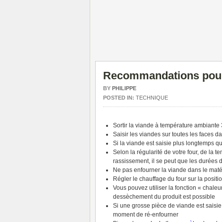
Recommandations pour 
BY
PHILIPPE
POSTED IN:
TECHNIQUE
Sortir la viande à température ambiante 3
Saisir les viandes sur toutes les faces d
Si la viande est saisie plus longtemps q
Selon la régularité de votre four, de la
rassissement, il se peut que les durées d
Ne pas enfourner la viande dans le matérie
Régler le chauffage du four sur la posit
Vous pouvez utiliser la fonction « chale
dessèchement du produit est possible
Si une grosse pièce de viande est saisie 
moment de ré-enfourner