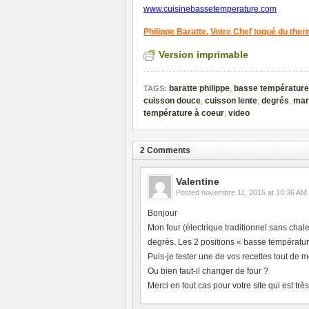
www.cuisinebassetemperature.com
Philippe Baratte,
Votre Chef toqué du the
Version imprimable
baratte philippe
,
basse température
TAGS:
cuisson douce
,
cuisson lente
,
degrés
,
mar
température à coeur
,
video
2 Comments
Valentine
Posted
novembre 11, 2015 at 10:36 AM
Bonjour
Mon four (électrique traditionnel sans cha
degrés. Les 2 positions « basse températur
Puis-je tester une de vos recettes tout de m
Ou bien faut-il changer de four ?
Merci en tout cas pour votre site qui est trè