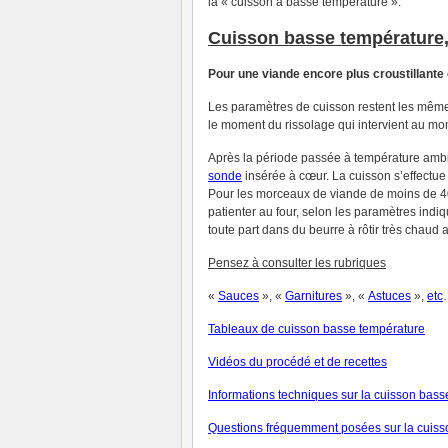
la « cuisson à basse température ».
Cuisson basse température
Pour une viande encore plus croustillante
Les paramètres de cuisson restent les mêmes 
le moment du rissolage qui intervient au mo
Après la période passée à température ambia
sonde
insérée à cœur. La cuisson s’effectue 
Pour les morceaux de viande de moins de 400
patienter au four, selon les paramètres indi
toute part dans du beurre à rôtir très chaud a
Pensez à consulter les rubriques
«
Sauces
», «
Garnitures
», «
Astuces
»,
et
c
Tableaux de cuisson basse température
V
idéos du procédé et de recettes
Informations techniques sur la cuisson bas
Questions fréquemment posées sur la cuiss