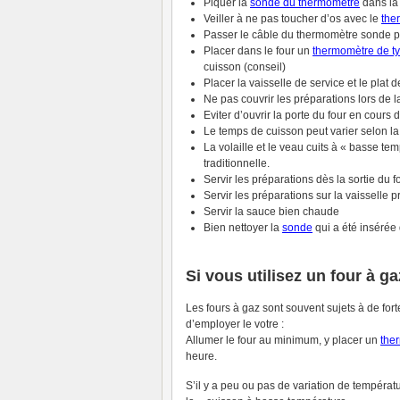
Piquer la
sonde du thermomètre
dans la 
Veiller à ne pas toucher d’os avec le
the
Passer le câble du thermomètre sonde par
Placer dans le four un
thermomètre de t
cuisson (conseil)
Placer la vaisselle de service et le plat
Ne pas couvrir les préparations lors de l
Eviter d’ouvrir la porte du four en cours 
Le temps de cuisson peut varier selon l
La volaille et le veau cuits à « basse t
traditionnelle.
Servir les préparations dès la sortie du f
Servir les préparations sur la vaisselle 
Servir la sauce bien chaude
Bien nettoyer la
sonde
qui a été insérée 
Si vous utilisez un four à ga
Les fours à gaz sont souvent sujets à de fort
d’employer le votre :
Allumer le four au minimum, y placer un
the
heure.
S’il y a peu ou pas de variation de températu