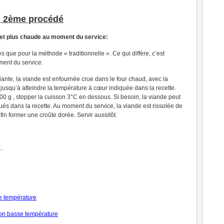
, 2ème procédé
 et plus chaude au moment du service:
que pour la méthode « traditionnelle ». Ce qui diffère, c’est
ment du service.
nte, la viande est enfournée crue dans le four chaud, avec la
jusqu’à atteindre la température à cœur indiquée dans la recette.
 g , stopper la cuisson 3°C en dessous. Si besoin, la viande peut
qués dans la recette. Au moment du service, la viande est rissolée de
fin former une croûte dorée. Servir aussitôt.
…
se température
on basse température