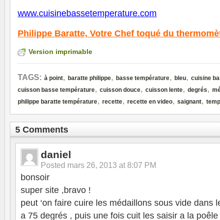
www.cuisinebassetemperature.com
Philippe Baratte,
Votre Chef toqué du thermomè
Version imprimable
,
,
,
,
TAGS:
à point
baratte philippe
basse température
bleu
cuisine b
,
,
,
,
cuisson basse température
cuisson douce
cuisson lente
degrés
mé
,
,
,
,
philippe baratte température
recette
recette en video
saignant
temp
5 Comments
daniel
Posted
mars 26, 2013 at 8:07 PM
bonsoir
super site ,bravo !
peut ‘on faire cuire les médaillons sous vide dans l
a 75 degrés , puis une fois cuit les saisir a la poêl