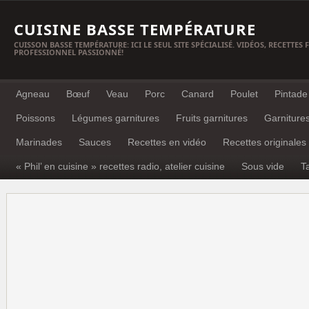
CUISINE BASSE TEMPÉRATURE
CUISSON BASSE TEMPÉRATURE: ICI LE SEUL SITE SPÉCIALISÉ. VIDÉOS, RECETTES
PROFESSIONNEL PASSIONNÉ!
Agneau
Bœuf
Veau
Porc
Canard
Poulet
Pintade
Poissons
Légumes garnitures
Fruits garnitures
Garniture
Marinades
Sauces
Recettes en vidéo
Recettes originales
« Phil’ en cuisine » recettes radio, atelier cuisine
Sous vide
T