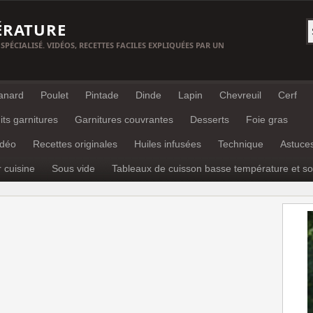
ÉRATURE
 SPÉCIALISÉ. VIDÉOS, RECETTES FACILES EXPLIQUÉES PAR UN
anard
Poulet
Pintade
Dinde
Lapin
Chevreuil
Cerf
its garnitures
Garnitures couvrantes
Desserts
Foie gras
idéo
Recettes originales
Huiles infusées
Technique
Astuce
r cuisine
Sous vide
Tableaux de cuisson basse température et so