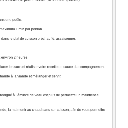
es assiettes, le plat de service, la saucière (conseil)
dans une poêle.
t maximum 1 min par portion.
 dans le plat de cuisson préchauffé, assaisonner.
t environ 2 heures.
glacer les sucs et réaliser votre recette de sauce d’accompagnement.
haude à la viande et mélanger et servir.
odigué à l’émincé de veau est plus de permettre un maintient au
iande, la maintenir au chaud sans sur-cuisson, afin de vous permettre