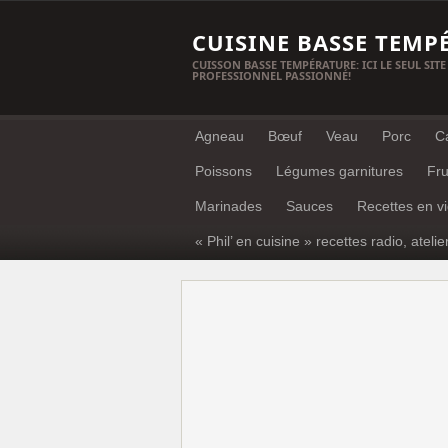
CUISINE BASSE TEMP
CUISSON BASSE TEMPÉRATURE: ICI LE SEUL SITE
PROFESSIONNEL PASSIONNÉ!
Agneau
Bœuf
Veau
Porc
C
Poissons
Légumes garnitures
Fru
Marinades
Sauces
Recettes en v
« Phil’ en cuisine » recettes radio, atelie