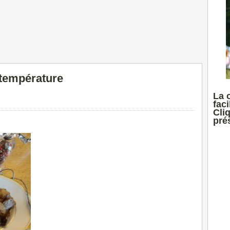
température
La 
faci
Cli
prés