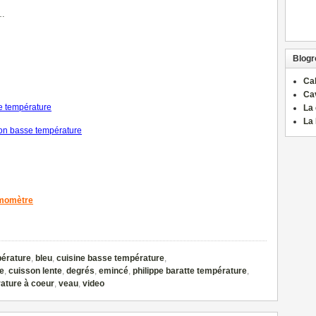
…
Blogro
Ca
Ca
se température
La 
La 
on basse température
rmomètre
érature
,
bleu
,
cuisine basse température
,
e
,
cuisson lente
,
degrés
,
emincé
,
philippe baratte température
,
ature à coeur
,
veau
,
video