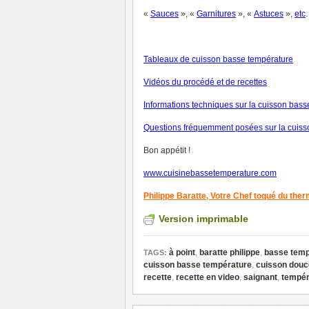
«
Sauces
», «
Garnitures
», «
Astuces
»,
et
c
Tableaux de cuisson basse température
V
idéos du procédé et de recettes
Informations techniques sur la cuisson bas
Questions fréquemment posées sur la cuiss
Bon appétit !
www.cuisinebassetemperature.com
Philippe Baratte,
Votre Chef toqué du the
Version imprimable
à point
,
baratte philippe
,
basse temp
TAGS:
cuisson basse température
,
cuisson douc
recette
,
recette en video
,
saignant
,
tempér