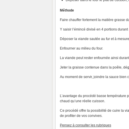
Déposer dans le four le plat de cuisson, l
Méthode
Faire chauffer fortement la matière grasse 
Y saisir l’émincé divisé en 4 portions duran
Déposer la viande sautée au fur et à mesure
Enfourner au milieu du four.
La viande peut rester enfournée ainsi duran
Jeter la graisse contenue dans la poêle, dé
Au moment de servir, joindre la sauce bien c
L’avantage du procédé basse température pr
chaud qu’une réelle cuisson.
Ce procédé offre la possibilité de cuire la v
de profiter de vos convives.
P
ensez à consulter les rubriques