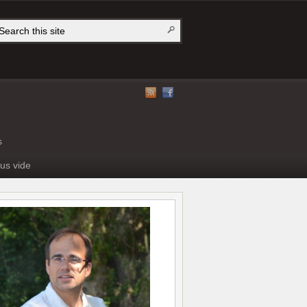
s
us vide