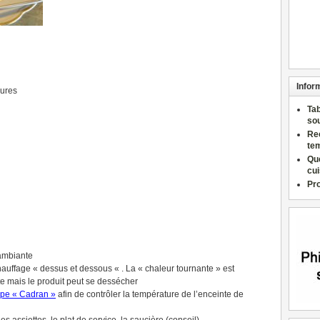
Infor
eures
Ta
so
Re
te
Qu
cu
Pr
 ambiante
hauffage « dessus et dessous « . La « chaleur tournante » est
te mais le produit peut se dessécher
ype « Cadran »
afin de contrôler la température de l’enceinte de