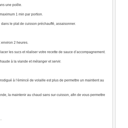
dans une poêle.
t maximum 1 min par portion.
 dans le plat de cuisson préchauffé, assaisonner.
t environ 2 heures.
glacer les sucs et réaliser votre recette de sauce d’accompagnement.
haude à la viande et mélanger et servir.
digué à l’émincé de volaille est plus de permettre un maintient au
iande, la maintenir au chaud sans sur-cuisson, afin de vous permettre
…