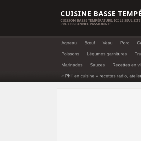
CUISINE BASSE TEMP
CUISSON BASSE TEMPÉRATURE: ICI LE SEUL SITE
PROFESSIONNEL PASSIONNÉ!
Agneau
Bœuf
Veau
Porc
C
Poissons
Légumes garnitures
Fru
Marinades
Sauces
Recettes en v
« Phil’ en cuisine » recettes radio, atelie