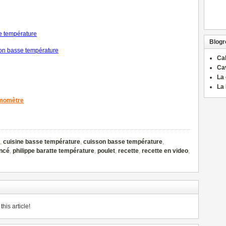
se température
Blogro
on basse température
Ca
Ca
La 
La 
rmomètre
,
cuisine basse température
,
cuisson basse température
,
ncé
,
philippe baratte température
,
poulet
,
recette
,
recette en video
,
his article!