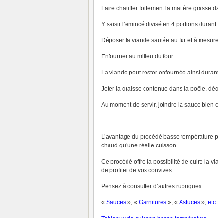
Faire chauffer fortement la matière grasse 
Y saisir l’émincé divisé en 4 portions duran
Déposer la viande sautée au fur et à mesure
Enfourner au milieu du four.
La viande peut rester enfournée ainsi duran
Jeter la graisse contenue dans la poêle, dé
Au moment de servir, joindre la sauce bien c
L’avantage du procédé basse température pro
chaud qu’une réelle cuisson.
Ce procédé offre la possibilité de cuire la v
de profiter de vos convives.
P
ensez à consulter d’autres rubriques
«
Sauces
», «
Garnitures
», «
Astuces
»,
et
c