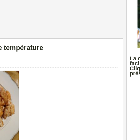
e température
La 
faci
Cli
prés