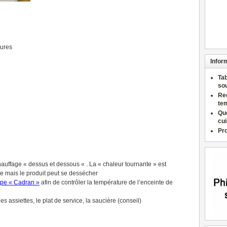
eures
Infor
Ta
so
Re
te
Qu
cu
Pr
hauffage « dessus et dessous « . La « chaleur tournante » est
te mais le produit peut se dessécher
ype « Cadran »
afin de contrôler la température de l’enceinte de
es assiettes, le plat de service, la saucière (conseil)