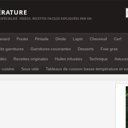
ÉRATURE
 SPÉCIALISÉ. VIDÉOS, RECETTES FACILES EXPLIQUÉES PAR UN
anard
Poulet
Pintade
Dinde
Lapin
Chevreuil
Cerf
its garnitures
Garnitures couvrantes
Desserts
Foie gras
idéo
Recettes originales
Huiles infusées
Technique
Astuce
r cuisine
Sous vide
Tableaux de cuisson basse température et so