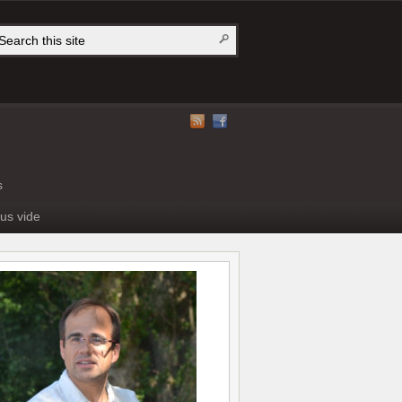
s
us vide