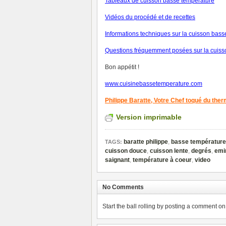
Tableaux de cuisson basse température
V
idéos du procédé et de recettes
Informations techniques sur la cuisson bas
Questions fréquemment posées sur la cuiss
Bon appétit !
www.cuisinebassetemperature.com
Philippe Baratte,
Votre Chef toqué du the
Version imprimable
baratte philippe
,
basse température
TAGS:
cuisson douce
,
cuisson lente
,
degrés
,
emi
saignant
,
température à coeur
,
video
No Comments
Start the ball rolling by posting a comment on t