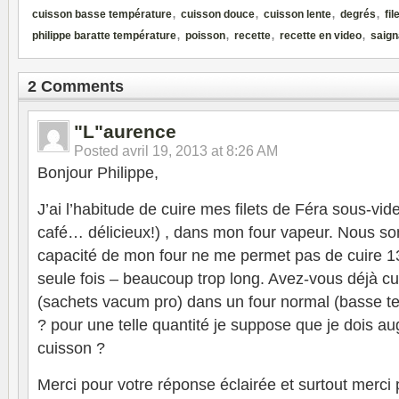
,
,
,
,
cuisson basse température
cuisson douce
cuisson lente
degrés
fil
,
,
,
,
philippe baratte température
poisson
recette
recette en video
saign
2 Comments
"L"aurence
Posted
avril 19, 2013 at 8:26 AM
Bonjour Philippe,
J’ai l’habitude de cuire mes filets de Féra sous-vi
café… délicieux!) , dans mon four vapeur. Nous s
capacité de mon four ne me permet pas de cuire 13
seule fois – beaucoup trop long. Avez-vous déjà cui
(sachets vacum pro) dans un four normal (basse t
? pour une telle quantité je suppose que je dois a
cuisson ?
Merci pour votre réponse éclairée et surtout merci p