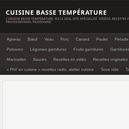
CUISINE BASSE TEMPÉRATURE
CUISSON BASSE TEMPÉRATURE: ICI LE SEUL SITE SPÉCIALISÉ. VIDÉOS, RECETTES
PROFESSIONNEL PASSIONNÉ!
Agneau
Bœuf
Veau
Porc
Canard
Poulet
Pintade
Poissons
Légumes garnitures
Fruits garnitures
Garniture
Marinades
Sauces
Recettes en vidéo
Recettes originales
« Phil’ en cuisine » recettes radio, atelier cuisine
Sous vide
T