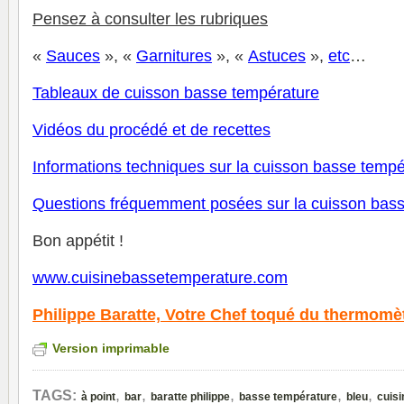
P
ensez à consulter les rubriques
«
Sauces
», «
Garnitures
», «
Astuces
»,
et
c
…
Tableaux de cuisson basse température
V
idéos du procédé et de recettes
Informations techniques sur la cuisson basse tempé
Questions fréquemment posées sur la cuisson bas
Bon appétit !
www.cuisinebassetemperature.com
Philippe Baratte,
Votre Chef toqué du thermomè
Version imprimable
,
,
,
,
,
TAGS:
à point
bar
baratte philippe
basse température
bleu
cuis