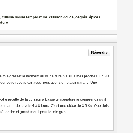
,
cuisine basse température
,
cuisson douce
,
degrés
,
épices
,
ature
Répondre
le foie grasset le moment aussi de faire plaisir à mes proches. Un vrai
ur cotre recette car avec nous avons un plaisir garanti. Une
 votre recette de la cuisson à basse température je comprends qu’il
tte marinade je vois 4 à 8 jours. C’est une pièce de 3,5 Kg. Que dois-
répondre et grand merci pour le foie gras.