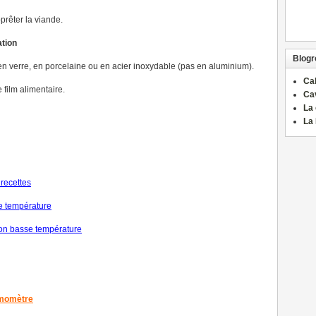
rêter la viande.
ation
Blogro
en verre, en porcelaine ou en acier inoxydable (pas en aluminium).
Ca
 film alimentaire.
Ca
La 
La 
recettes
se température
on basse température
rmomètre