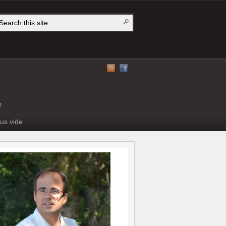
s
us vide