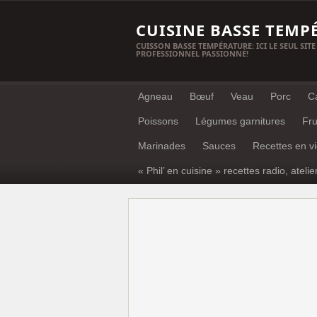
CUISINE BASSE TEMP
CUISSON BASSE TEMPÉRATURE: ICI LE SEUL SITE
PROFESSIONNEL PASSIONNÉ!
Agneau
Bœuf
Veau
Porc
C
Poissons
Légumes garnitures
Fru
Marinades
Sauces
Recettes en v
« Phil’ en cuisine » recettes radio, atelie