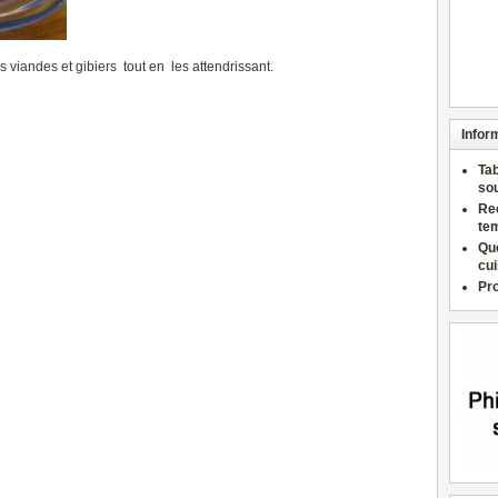
s viandes et gibiers tout en les attendrissant.
Infor
Ta
so
Re
te
Qu
cu
Pr