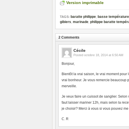
Version imprimable
baratte philippe
,
basse température
TAGS:
gibiers
,
marinade
,
philippe baratte tempér
2 Comments
Cécile
Posted
octobre 18, 2014 at 6:50 AM
Bonjour,
Bientôt la vrai saison, le vrai moment pour 
vrai bonheur. Je vous remercie beaucoup po
merveille.
Je veux faire un cuissot de sanglier. Selon
faut laisser mariner 12h, mais selon la rece
je choisir? Merci à vous si vous pouvez me 
C. R