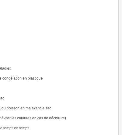
ladier.
e congélation en plastique
sac
ou du poisson en malaxant le sac
r éviter les coulures en cas de déchirure)
c de temps en temps