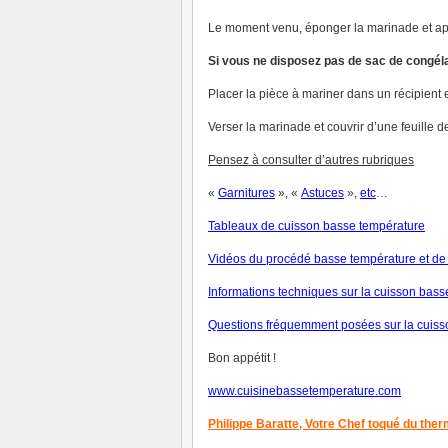
Le moment venu, éponger la marinade et app
Si vous ne disposez pas de sac de congél
Placer la pièce à mariner dans un récipient 
Verser la marinade et couvrir d’une feuille de
Pensez à consulter d’autres rubriques
«
Garnitures
», «
Astuces
»,
et
c
…
Tableaux de cuisson basse température
V
idéos du procédé basse température et de 
Informations techniques sur la cuisson bas
Questions fréquemment posées sur la cuiss
Bon appétit !
www.cuisinebassetemperature.com
Philippe Baratte,
Votre Chef toqué du the