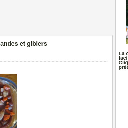
andes et gibiers
La 
faci
Cli
prés