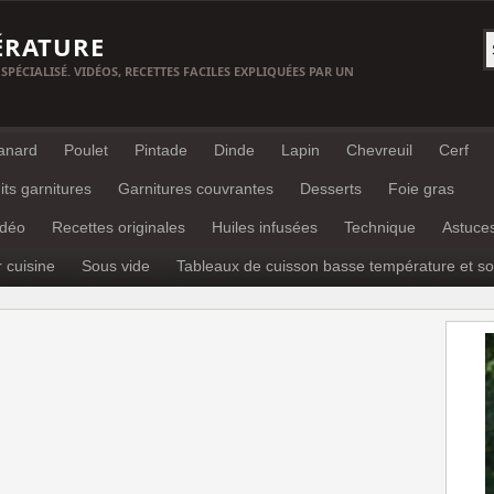
ÉRATURE
 SPÉCIALISÉ. VIDÉOS, RECETTES FACILES EXPLIQUÉES PAR UN
anard
Poulet
Pintade
Dinde
Lapin
Chevreuil
Cerf
its garnitures
Garnitures couvrantes
Desserts
Foie gras
idéo
Recettes originales
Huiles infusées
Technique
Astuce
r cuisine
Sous vide
Tableaux de cuisson basse température et so