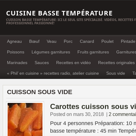
CUISINE BASSE TEMPÉRATURE
CUISSON BASSE TEMPÉRATURE: ICI LE SEUL SITE SPÉCIALISÉ. VIDÉOS, RECETTES
PROFESSIONNEL PASSIONNÉ!
Agneau
Bœuf
Veau
Porc
Canard
Poulet
Pintade
Poissons
Légumes garnitures
Fruits garnitures
Garniture
Marinades
Sauces
Recettes en vidéo
Recettes originales
« Phil’ en cuisine » recettes radio, atelier cuisine
Sous vide
T
CUISSON SOUS VIDE
Carottes cuisson sous v
Posted on mars 30, 2018
|
2 commentai
Pour 4 personnes Préparation: 10 
basse température : 45 min Tempér