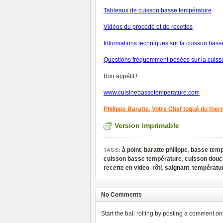
Tableaux de cuisson basse température
V
idéos du procédé et de recettes
Informations techniques sur la cuisson bas
Questions fréquemment posées sur la cuiss
Bon appétit !
www.cuisinebassetemperature.com
Philippe Baratte,
Votre Chef toqué du the
Version imprimable
à point
,
baratte philippe
,
basse temp
TAGS:
cuisson basse température
,
cuisson douc
recette en video
,
rôti
,
saignant
,
températur
No Comments
Start the ball rolling by posting a comment on t