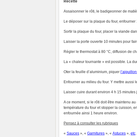
Recette
Assaisonner le rôti, le badigeonner de matiè
Le déposer sur la plaque du four, enfourner 
Sortir la plaque du four, placer la viande dan
Laisser la porte ouverte 10 minutes pour fa
Régler le thermostat à 80 °C, diffusion de c
La « chaleur tournante » est possible. La du
Oter la feuille d’aluminium, piquer
l’
aiguillo
Enfourner au milieu du four. Y mettre aussi le
Laisser cuire durant environ 4 h 15 minutes 
A ce moment, si le rôti doit être maintenu a
température du four et stopper la cuisson, en
enfournée ainsi 1 heure environ.
Pensez à consulter les rubriques
«
Sauces
», «
Garnitures
», «
Astuces
»,
et
c