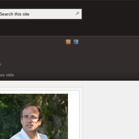
s
us vide