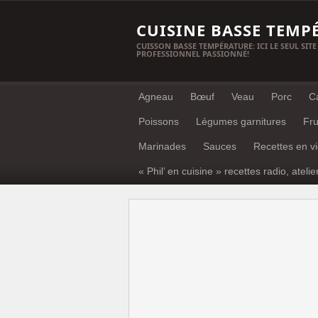
CUISINE BASSE TEMP
CUISSON BASSE TEMPÉRATURE: ICI LE SEUL SITE
PROFESSIONNEL PASSIONNÉ!
Agneau
Bœuf
Veau
Porc
C
Poissons
Légumes garnitures
Fru
Marinades
Sauces
Recettes en v
« Phil’ en cuisine » recettes radio, atelie