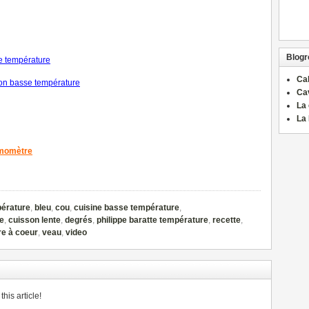
Blogro
se température
Ca
on basse température
Ca
La 
La 
rmomètre
érature
,
bleu
,
cou
,
cuisine basse température
,
e
,
cuisson lente
,
degrés
,
philippe baratte température
,
recette
,
e à coeur
,
veau
,
video
his article!