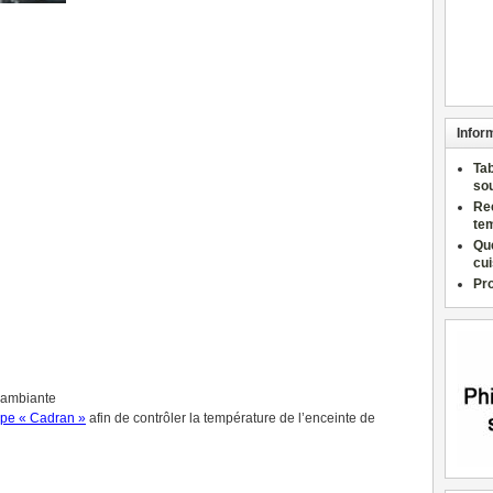
Infor
Ta
so
Re
te
Qu
cu
Pr
e ambiante
ype « Cadran »
afin de contrôler la température de l’enceinte de