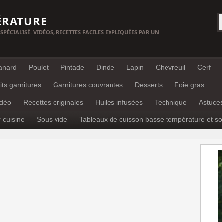
ÉRATURE
 SPÉCIALISÉ. VIDÉOS, RECETTES FACILES EXPLIQUÉES PAR UN
anard
Poulet
Pintade
Dinde
Lapin
Chevreuil
Cerf
its garnitures
Garnitures couvrantes
Desserts
Foie gras
idéo
Recettes originales
Huiles infusées
Technique
Astuce
r cuisine
Sous vide
Tableaux de cuisson basse température et so