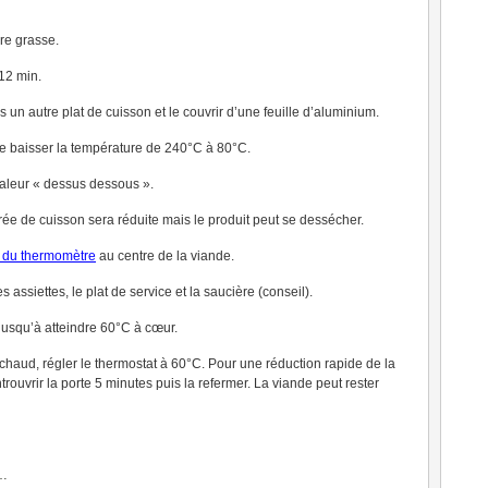
re grasse.
12 min.
s un autre plat de cuisson et le couvrir d’une feuille d’aluminium.
ire baisser la température de 240°C à 80°C.
haleur « dessus dessous ».
rée de cuisson sera réduite mais le produit peut se dessécher.
n du thermomètre
au centre de la viande.
s assiettes, le plat de service et la saucière (conseil).
jusqu’à atteindre 60°C à cœur.
u chaud, régler le thermostat à 60°C. Pour une réduction rapide de la
trouvrir la porte 5 minutes puis la refermer. La viande peut rester
…