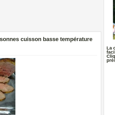
rsonnes cuisson basse température
La 
faci
Cli
prés