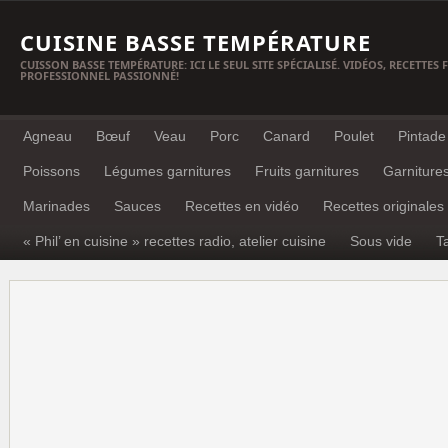
CUISINE BASSE TEMPÉRATURE
CUISSON BASSE TEMPÉRATURE: ICI LE SEUL SITE SPÉCIALISÉ. VIDÉOS, RECETTES
PROFESSIONNEL PASSIONNÉ!
Agneau
Bœuf
Veau
Porc
Canard
Poulet
Pintade
Poissons
Légumes garnitures
Fruits garnitures
Garniture
Marinades
Sauces
Recettes en vidéo
Recettes originales
« Phil’ en cuisine » recettes radio, atelier cuisine
Sous vide
T