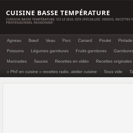
CUISINE BASSE TEMPÉRATURE
CUISSON BASSE TEMPÉRATURE: ICI LE SEUL SITE SPÉCIALISÉ. VIDÉOS, RECETTES
PROFESSIONNEL PASSIONNÉ!
Agneau
Bœuf
Veau
Porc
Canard
Poulet
Pintade
Poissons
Légumes garnitures
Fruits garnitures
Garniture
Marinades
Sauces
Recettes en vidéo
Recettes originales
« Phil’ en cuisine » recettes radio, atelier cuisine
Sous vide
T