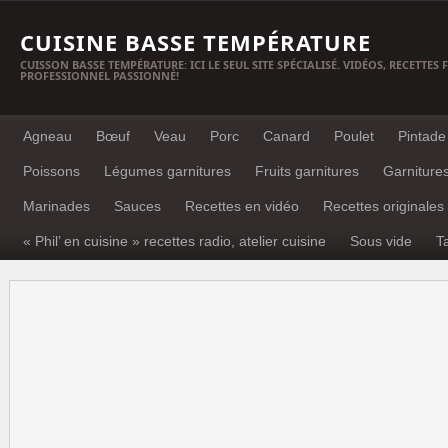
CUISINE BASSE TEMPÉRATURE
CUISSON BASSE TEMPÉRATURE: ICI LE SEUL SITE SPÉCIALISÉ. VIDÉOS, RECETTES
PROFESSIONNEL PASSIONNÉ!
Agneau
Bœuf
Veau
Porc
Canard
Poulet
Pintade
Poissons
Légumes garnitures
Fruits garnitures
Garniture
Marinades
Sauces
Recettes en vidéo
Recettes originales
« Phil’ en cuisine » recettes radio, atelier cuisine
Sous vide
T