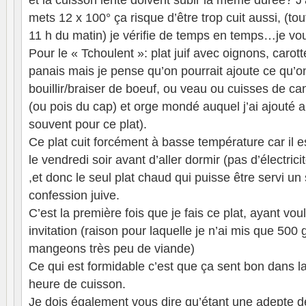
et la cuisson lente doivent subir la même durée? J’a
mets 12 x 100° ça risque d’être trop cuit aussi, (tou
11 h du matin) je vérifie de temps en temps…je vou
Pour le « Tchoulent »: plat juif avec oignons, carotte
panais mais je pense qu’on pourrait ajoute ce qu’o
bouillir/braiser de boeuf, ou veau ou cuisses de c
(ou pois du cap) et orge mondé auquel j’ai ajouté 
souvent pour ce plat).
Ce plat cuit forcément à basse température car il e
le vendredi soir avant d’aller dormir (pas d’électrici
,et donc le seul plat chaud qui puisse être servi u
confession juive.
C’est la première fois que je fais ce plat, ayant vou
invitation (raison pour laquelle je n’ai mis que 500
mangeons très peu de viande)
Ce qui est formidable c’est que ça sent bon dans 
heure de cuisson.
Je dois également vous dire qu’étant une adepte d