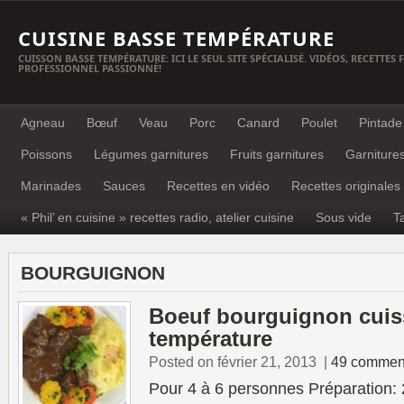
CUISINE BASSE TEMPÉRATURE
CUISSON BASSE TEMPÉRATURE: ICI LE SEUL SITE SPÉCIALISÉ. VIDÉOS, RECETTES
PROFESSIONNEL PASSIONNÉ!
Agneau
Bœuf
Veau
Porc
Canard
Poulet
Pintade
Poissons
Légumes garnitures
Fruits garnitures
Garniture
Marinades
Sauces
Recettes en vidéo
Recettes originales
« Phil’ en cuisine » recettes radio, atelier cuisine
Sous vide
T
BOURGUIGNON
Boeuf bourguignon cuis
température
Posted on février 21, 2013
|
49 commen
Pour 4 à 6 personnes Préparation: