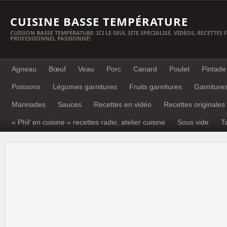
CUISINE BASSE TEMPÉRATURE
CUISSON BASSE TEMPÉRATURE: ICI LE SEUL SITE SPÉCIALISÉ. VIDÉOS, RECETTES
PROFESSIONNEL PASSIONNÉ!
Agneau
Bœuf
Veau
Porc
Canard
Poulet
Pintade
Poissons
Légumes garnitures
Fruits garnitures
Garniture
Marinades
Sauces
Recettes en vidéo
Recettes originales
« Phil’ en cuisine » recettes radio, atelier cuisine
Sous vide
T