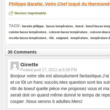
Philippe Baratte,
Votre Chef toqué du thermomè
Version imprimable
,
,
,
TAGS:
baratte philippe
basse température
boeuf
boeuf basse tem
,
,
cuisine basse température
cuisson basse température
cuisson douc
,
,
,
,
recette basse température
rôti
saignant
température
température 
35 Comments
Ginette
Posted
avril 17, 2012 at 6:38 PM
Bonjour votre site est absoulument fantastique.J’ai 
et ce fût un franc succès.Mes question sont les sui
rôti de boeuf quelle pièce me proposez vous et m
serait doit on quand même donné le temps de repos
couper .Nous serons 6 adultes.Merci