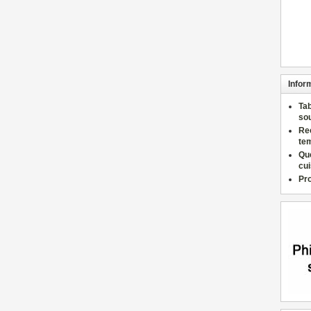
Infor
Ta
so
Re
te
Qu
cu
Pr