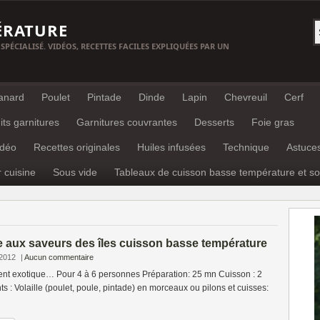
ÉRATURE
 SPÉCIALISÉ. VIDÉOS, RECETTES FACILES EXPLIQUÉES PAR UN
anard
Poulet
Pintade
Dinde
Lapin
Chevreuil
Cerf
its garnitures
Garnitures couvrantes
Desserts
Foie gras
idéo
Recettes originales
Huiles infusées
Technique
Astuce
r cuisine
Sous vide
Tableaux de cuisson basse température et so
e aux saveurs des îles cuisson basse température
 2012
|
Aucun commentaire
ent exotique… Pour 4 à 6 personnes Préparation: 25 mn Cuisson : 2
ts : Volaille (poulet, poule, pintade) en morceaux ou pilons et cuisses: