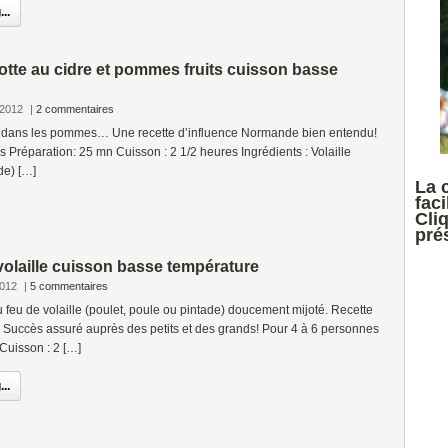
..
cotte au cidre et pommes fruits cuisson basse
 2012
|
2 commentaires
e dans les pommes… Une recette d’influence Normande bien entendu!
 Préparation: 25 mn Cuisson : 2 1/2 heures Ingrédients : Volaille
de) […]
La 
faci
Cli
prés
volaille cuisson basse température
2012
|
5 commentaires
feu de volaille (poulet, poule ou pintade) doucement mijoté. Recette
 Succès assuré auprès des petits et des grands! Pour 4 à 6 personnes
Cuisson : 2 […]
..