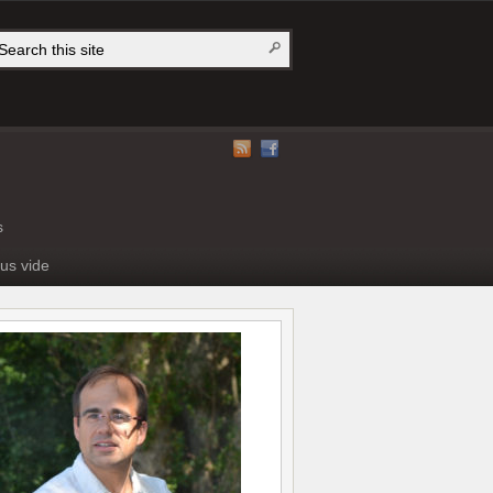
s
us vide