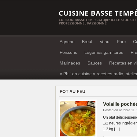
CUISINE BASSE TEMP
CUISSON BASSE TEMPÉRATURE: ICI LE SEUL SITE
PROFESSIONNEL PASSIONNÉ!
Agneau
Bœuf
Veau
Porc
C
Poissons
Légumes garnitures
Fru
Marinades
Sauces
Recettes en v
« Phil’ en cuisine » recettes radio, atelie
POT AU FEU
Volaille poché
Posted on octobre 11,
Un plat délicieusem
1/2 heures Ingrédien
1.3 kg […]