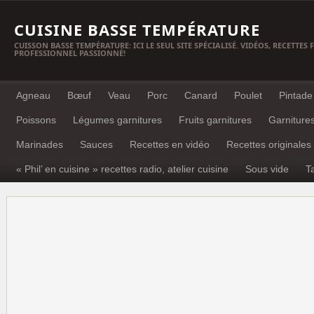
CUISINE BASSE TEMPÉRATURE
CUISSON BASSE TEMPÉRATURE: ICI LE SEUL SITE SPÉCIALISÉ. VIDÉOS, RECETTES
PROFESSIONNEL PASSIONNÉ!
Agneau
Bœuf
Veau
Porc
Canard
Poulet
Pintade
Poissons
Légumes garnitures
Fruits garnitures
Garniture
Marinades
Sauces
Recettes en vidéo
Recettes originales
« Phil’ en cuisine » recettes radio, atelier cuisine
Sous vide
T