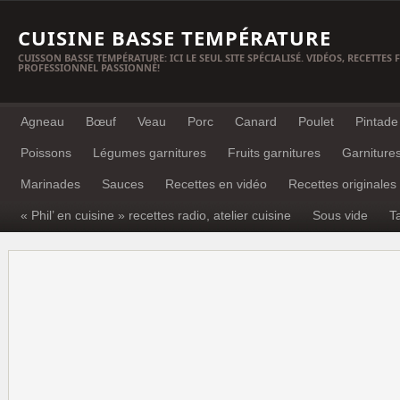
CUISINE BASSE TEMPÉRATURE
CUISSON BASSE TEMPÉRATURE: ICI LE SEUL SITE SPÉCIALISÉ. VIDÉOS, RECETTES
PROFESSIONNEL PASSIONNÉ!
Agneau
Bœuf
Veau
Porc
Canard
Poulet
Pintade
Poissons
Légumes garnitures
Fruits garnitures
Garniture
Marinades
Sauces
Recettes en vidéo
Recettes originales
« Phil’ en cuisine » recettes radio, atelier cuisine
Sous vide
T