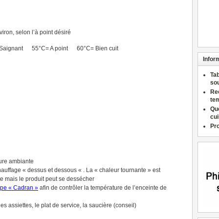
ron, selon l’à point désiré
 Saignant 55°C= A point 60°C= Bien cuit
Infor
Ta
so
Re
te
Qu
cu
Pr
ture ambiante
hauffage « dessus et dessous « . La « chaleur tournante » est
te mais le produit peut se dessécher
ype « Cadran »
afin de contrôler la température de l’enceinte de
es assiettes, le plat de service, la saucière (conseil)