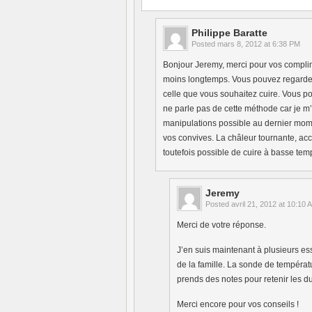
Philippe Baratte
Posted
mars 8, 2012 at 6:38 PM
Bonjour Jeremy, merci pour vos complime
moins longtemps. Vous pouvez regarder s
celle que vous souhaitez cuire. Vous p
ne parle pas de cette méthode car je m
manipulations possible au dernier momen
vos convives. La châleur tournante, accé
toutefois possible de cuire à basse tem
Jeremy
Posted
avril 21, 2012 at 10:10 
Merci de votre réponse.
J’en suis maintenant à plusieurs essa
de la famille. La sonde de températ
prends des notes pour retenir les dur
Merci encore pour vos conseils !