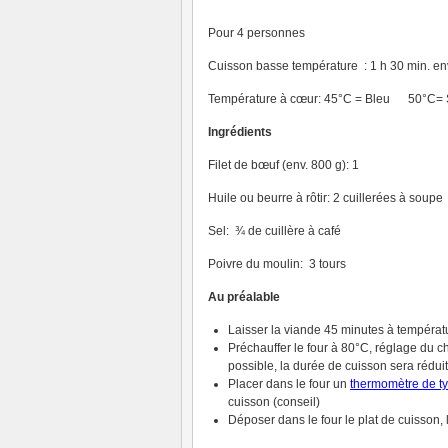
Pour 4 personnes
Cuisson basse température : 1 h 30 min. envi
Température à cœur: 45°C = Bleu 50°C=
Ingrédients
Filet de bœuf (env. 800 g): 1
Huile ou beurre à rôtir: 2 cuillerées à soupe
Sel: ¾ de cuillère à café
Poivre du moulin: 3 tours
Au préalable
Laisser la viande 45 minutes à tempéra
Préchauffer le four à 80°C, réglage du c
possible, la durée de cuisson sera rédui
Placer dans le four un
thermomètre de t
cuisson (conseil)
Déposer dans le four le plat de cuisson, l