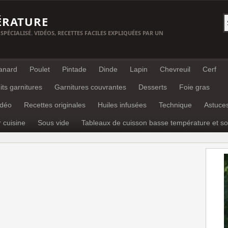
ÉRATURE
 SPÉCIALISÉ. VIDÉOS, RECETTES FACILES EXPLIQUÉES PAR UN
anard
Poulet
Pintade
Dinde
Lapin
Chevreuil
Cerf
its garnitures
Garnitures couvrantes
Desserts
Foie gras
idéo
Recettes originales
Huiles infusées
Technique
Astuce
r cuisine
Sous vide
Tableaux de cuisson basse température et so