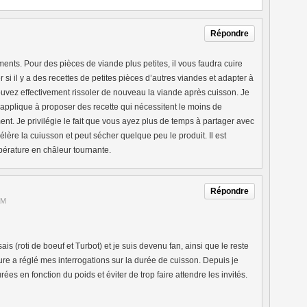
Répondre
nts. Pour des pièces de viande plus petites, il vous faudra cuire
i il y a des recettes de petites pièces d’autres viandes et adapter à
ouvez effectivement rissoler de nouveau la viande après cuisson. Je
’applique à proposer des recette qui nécessitent le moins de
t. Je privilégie le fait que vous ayez plus de temps à partager avec
lère la cuiusson et peut sécher quelque peu le produit. Il est
pérature en châleur tournante.
Répondre
AM
is (roti de boeuf et Turbot) et je suis devenu fan, ainsi que le reste
ure a réglé mes interrogations sur la durée de cuisson. Depuis je
ées en fonction du poids et éviter de trop faire attendre les invités.