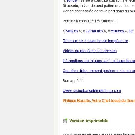
la
sonde
insérée à cœur. La cuisson s’effec
Si besoin, la viande peut patienter au four 
viande est rissolée de toute part dans du beu
Pensez à consulter les rubriques
«
Sauces
», «
Garnitures
», «
Astuces
»,
et
c
Tableaux de cuisson basse température
V
idéos du procédé et de recettes
Informations techniques sur la cuisson bas
Questions fréquemment posées sur la cuiss
Bon appétit !
www.cuisinebassetemperature.com
Philippe Baratte,
Votre Chef toqué du the
Version imprimable