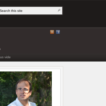
s
us vide