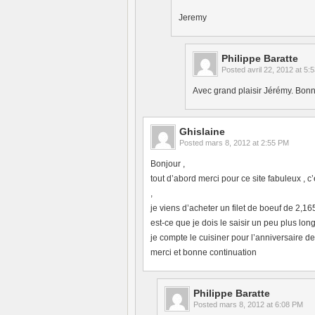
Jeremy
Philippe Baratte
Posted
avril 22, 2012 at 5:
Avec grand plaisir Jérémy. Bonne
Ghislaine
Posted
mars 8, 2012 at 2:55 PM
Bonjour ,
tout d’abord merci pour ce site fabuleux , c
,
je viens d’acheter un filet de boeuf de 2,16
est-ce que je dois le saisir un peu plus lo
je compte le cuisiner pour l’anniversaire d
merci et bonne continuation
Philippe Baratte
Posted
mars 8, 2012 at 6:08 PM