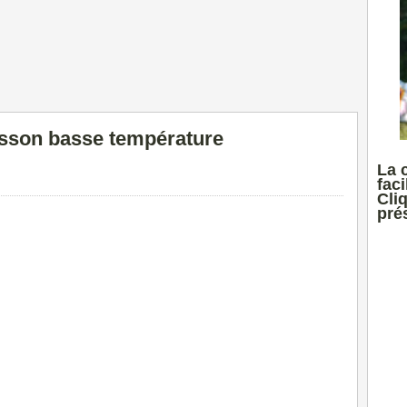
uisson basse température
La 
faci
Cli
prés