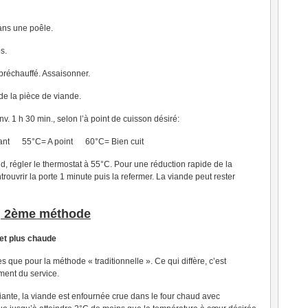
dans une poêle.
s.
 préchauffé. Assaisonner.
de la pièce de viande.
nv. 1 h 30 min., selon l’à point de cuisson désiré:
ant 55°C= A point 60°C= Bien cuit
aud, régler le thermostat à 55°C. Pour une réduction rapide de la
trouvrir la porte 1 minute puis la refermer. La viande peut rester
, 2ème méthode
 et plus chaude
que pour la méthode « traditionnelle ». Ce qui diffère, c’est
ment du service.
ante, la viande est enfournée crue dans le four chaud avec