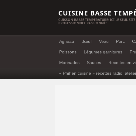
CUISINE BASSE TEMP
CUISSON BASSE TEMPÉRATURE: ICI LE SEUL SITE
PROFESSIONNEL PASSIONNÉ!
Agneau
Bœuf
Veau
Porc
C
Poissons
Légumes garnitures
Fru
Marinades
Sauces
Recettes en v
« Phil’ en cuisine » recettes radio, atelie