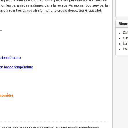
tue jusqu’à atteindre 2°C de moins que la température à cœur désirée.
selon les paramètres indiqués dans la recette. Au moment du service, la
rre à rôtir très chaud afin former une croûte dorée. Servir aussitôt.
Blogro
…
Ca
Ca
La 
La 
se température
on basse température
rmomètre