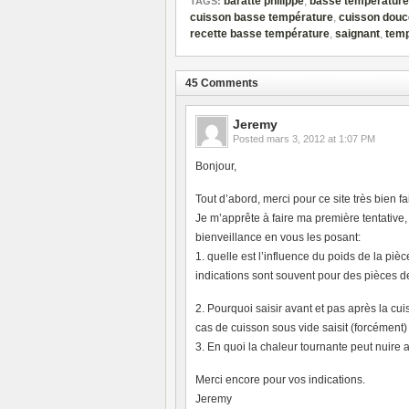
baratte philippe
,
basse température
TAGS:
cuisson basse température
,
cuisson douc
recette basse température
,
saignant
,
temp
45 Comments
Jeremy
Posted
mars 3, 2012 at 1:07 PM
Bonjour,
Tout d’abord, merci pour ce site très bien fai
Je m’apprête à faire ma première tentative,
bienveillance en vous les posant:
1. quelle est l’influence du poids de la piè
indications sont souvent pour des pièces d
2. Pourquoi saisir avant et pas après la cu
cas de cuisson sous vide saisit (forcément)
3. En quoi la chaleur tournante peut nuire a
Merci encore pour vos indications.
Jeremy