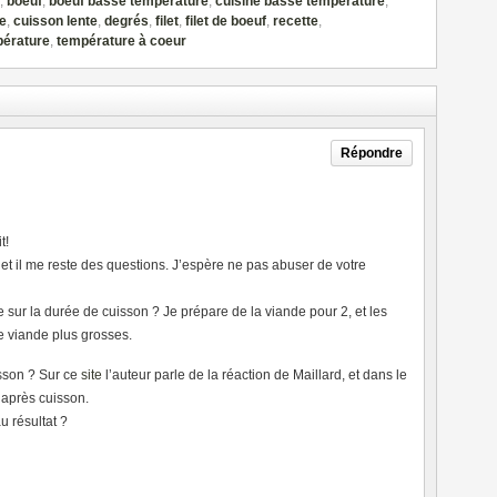
,
boeuf
,
boeuf basse température
,
cuisine basse température
,
e
,
cuisson lente
,
degrés
,
filet
,
filet de boeuf
,
recette
,
érature
,
température à coeur
Répondre
t!
 et il me reste des questions. J’espère ne pas abuser de votre
ce sur la durée de cuisson ? Je prépare de la viande pour 2, et les
e viande plus grosses.
isson ? Sur ce
site
l’auteur parle de la réaction de Maillard, et dans le
 après cuisson.
u résultat ?