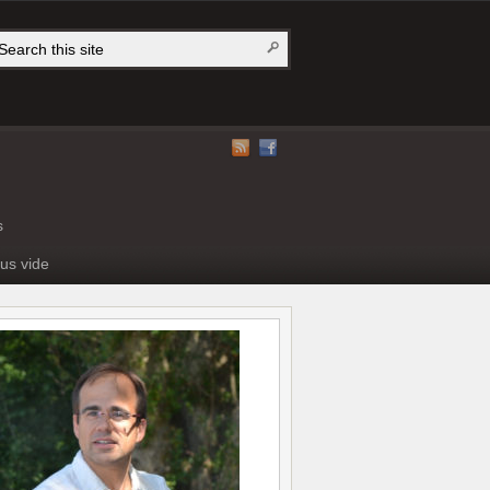
s
us vide