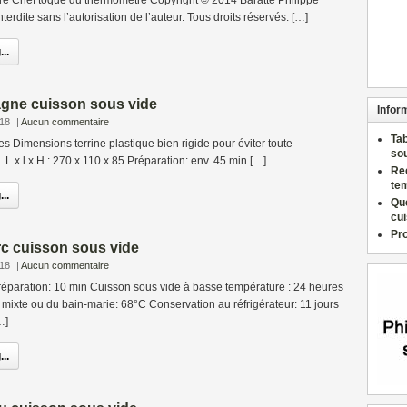
otre Chef toqué du thermomètre Copyright © 2014 Baratte Philippe
terdite sans l’autorisation de l’auteur. Tous droits réservés. […]
..
gne cuisson sous vide
Infor
018
|
Aucun commentaire
Ta
s Dimensions terrine plastique bien rigide pour éviter toute
so
L x l x H : 270 x 110 x 85 Préparation: env. 45 min […]
Re
te
..
Qu
cu
Pr
rc cuisson sous vide
018
|
Aucun commentaire
éparation: 10 min Cuisson sous vide à basse température : 24 heures
mixte ou du bain-marie: 68°C Conservation au réfrigérateur: 11 jours
…]
..