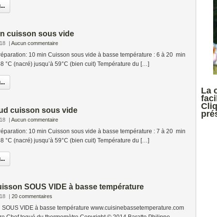
..
on cuisson sous vide
018
|
Aucun commentaire
éparation: 10 min Cuisson sous vide à basse température : 6 à 20 min
48 °C (nacré) jusqu’à 59°C (bien cuit) Température du […]
..
La 
faci
Cli
laud cuisson sous vide
prés
018
|
Aucun commentaire
éparation: 10 min Cuisson sous vide à basse température : 7 à 20 min
48 °C (nacré) jusqu’à 59°C (bien cuit) Température du […]
..
uisson SOUS VIDE à basse température
018
|
20 commentaires
n SOUS VIDE à basse température www.cuisinebassetemperature.com