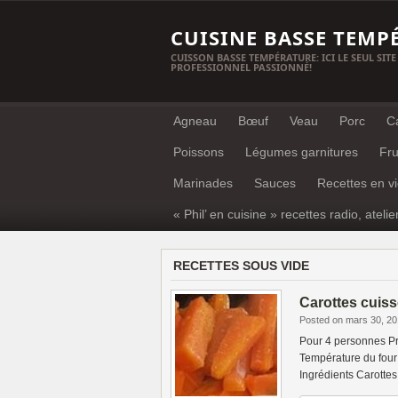
CUISINE BASSE TEMP
CUISSON BASSE TEMPÉRATURE: ICI LE SEUL SITE
PROFESSIONNEL PASSIONNÉ!
Agneau
Bœuf
Veau
Porc
C
Poissons
Légumes garnitures
Fru
Marinades
Sauces
Recettes en v
« Phil’ en cuisine » recettes radio, atelie
RECETTES SOUS VIDE
Carottes cuis
Posted on mars 30, 2
Pour 4 personnes Pr
Température du four 
Ingrédients Carottes