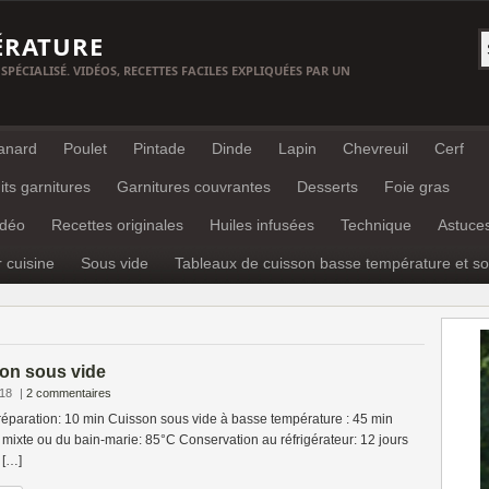
ÉRATURE
 SPÉCIALISÉ. VIDÉOS, RECETTES FACILES EXPLIQUÉES PAR UN
anard
Poulet
Pintade
Dinde
Lapin
Chevreuil
Cerf
its garnitures
Garnitures couvrantes
Desserts
Foie gras
idéo
Recettes originales
Huiles infusées
Technique
Astuce
r cuisine
Sous vide
Tableaux de cuisson basse température et so
son sous vide
018
|
2 commentaires
éparation: 10 min Cuisson sous vide à basse température : 45 min
mixte ou du bain-marie: 85°C Conservation au réfrigérateur: 12 jours
 […]