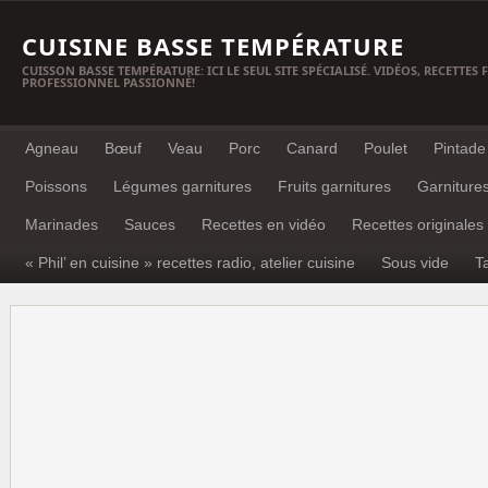
CUISINE BASSE TEMPÉRATURE
CUISSON BASSE TEMPÉRATURE: ICI LE SEUL SITE SPÉCIALISÉ. VIDÉOS, RECETTES
PROFESSIONNEL PASSIONNÉ!
Agneau
Bœuf
Veau
Porc
Canard
Poulet
Pintade
Poissons
Légumes garnitures
Fruits garnitures
Garniture
Marinades
Sauces
Recettes en vidéo
Recettes originales
« Phil’ en cuisine » recettes radio, atelier cuisine
Sous vide
T