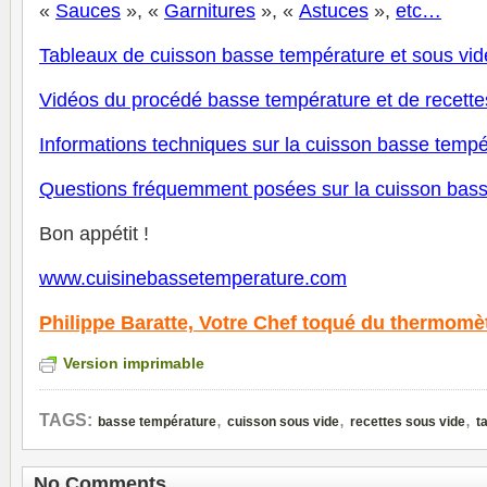
«
Sauces
», «
Garnitures
», «
Astuces
»,
et
c
…
Tableaux de cuisson basse température
et sous vid
V
idéos du procédé basse température et de recette
Informations techniques sur la cuisson basse tempé
Questions fréquemment posées sur la cuisson bas
Bon appétit !
www.cuisinebassetemperature.com
Philippe Baratte,
Votre Chef toqué du thermomè
Version imprimable
,
,
,
TAGS:
basse température
cuisson sous vide
recettes sous vide
t
No Comments