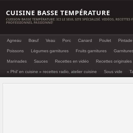
CUISINE BASSE TEMPÉRATURE
CUISSON BASSE TEMPÉRATURE: ICI LE SEUL SITE SPÉCIALISÉ. VIDÉOS, RECETTES
PROFESSIONNEL PASSIONNÉ!
Agneau
Bœuf
Veau
Porc
Canard
Poulet
Pintade
Poissons
Légumes garnitures
Fruits garnitures
Garniture
Marinades
Sauces
Recettes en vidéo
Recettes originales
« Phil’ en cuisine » recettes radio, atelier cuisine
Sous vide
T