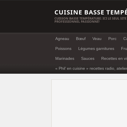
CUISINE BASSE TEMP
CUISSON BASSE TEMPÉRATURE: ICI LE SEUL SITE
PROFESSIONNEL PASSIONNÉ!
Agneau
Bœuf
Veau
Porc
C
Poissons
Légumes garnitures
Fru
Marinades
Sauces
Recettes en v
« Phil’ en cuisine » recettes radio, atelie