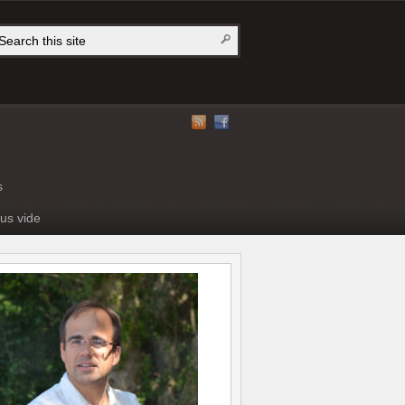
s
us vide