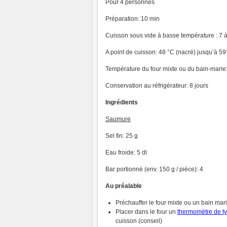
Pour 4 personnes
Préparation: 10 min
Cuisson sous vide à basse température : 7 
A point de cuisson: 48 °C (nacré) jusqu’à 59°
Température du four mixte ou du bain-marie:
Conservation au réfrigérateur: 8 jours
Ingrédients
Saumure
Sel fin: 25 g
Eau froide: 5 dl
Bar portionné (env. 150 g / pièce): 4
Au préalable
Préchauffer le four mixte ou un bain mar
Placer dans le four un
thermomètre de t
cuisson (conseil)