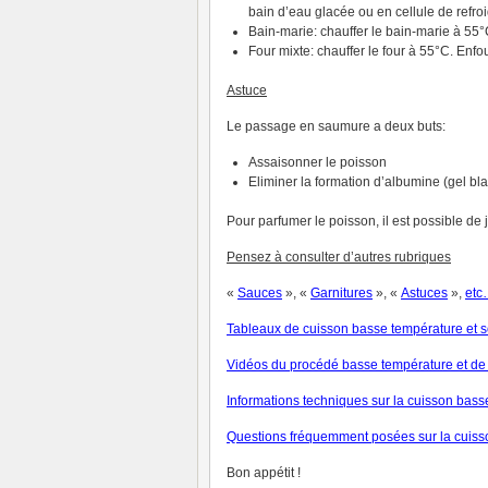
bain d’eau glacée ou en cellule de refro
Bain-marie: chauffer le bain-marie à 55°
Four mixte: chauffer le four à 55°C. Enfo
Astuce
Le passage en saumure a deux buts:
Assaisonner le poisson
Eliminer la formation d’albumine (gel bl
Pour parfumer le poisson, il est possible de 
Pensez à consulter d’autres rubriques
«
Sauces
», «
Garnitures
», «
Astuces
»,
et
c
Tableaux de cuisson basse température
et s
V
idéos du procédé basse température et de 
Informations techniques sur la cuisson bas
Questions fréquemment posées sur la cuiss
Bon appétit !