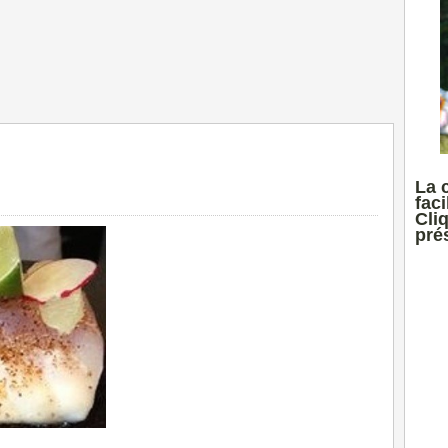
La 
faci
Cli
prés