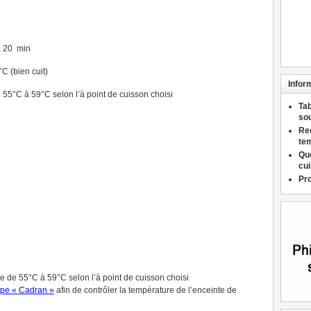
à 20 min
C (bien cuit)
Infor
 55°C à 59°C selon l’à point de cuisson choisi
Ta
so
Re
te
Qu
cu
Pr
ie de 55°C à 59°C selon l’à point de cuisson choisi
ype « Cadran »
afin de contrôler la température de l’enceinte de