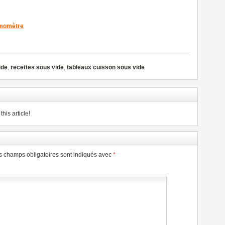
rmomètre
ide
,
recettes sous vide
,
tableaux cuisson sous vide
his article!
s champs obligatoires sont indiqués avec
*