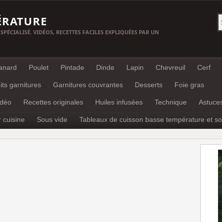
ÉRATURE
 SPÉCIALISÉ. VIDÉOS, RECETTES FACILES EXPLIQUÉES PAR UN
anard
Poulet
Pintade
Dinde
Lapin
Chevreuil
Cerf
its garnitures
Garnitures couvrantes
Desserts
Foie gras
idéo
Recettes originales
Huiles infusées
Technique
Astuce
r cuisine
Sous vide
Tableaux de cuisson basse température et so