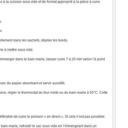
 à la cuisson sous vide et de format approprié à la pièce à cuire
u.
n.
ellement dans les sachets, déplier les bords.
ine à mettre sous vide.
immerger dans le bain-marie, laisser cuire 7 à 20 min selon l’à point
ec du papier absorbant et servir aussitôt.
rvice, régler le thermostat du four mixte ou du bain-marie à 55°C. Cette
référable de cuire le poisson « en direct ». Si cela n’est pas possible:
 bain-marie, refroidir le sac sous vide en l’immergeant dans un