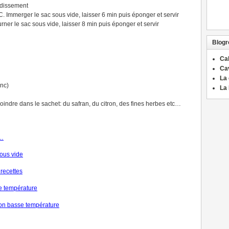
idissement
C. Immerger le sac sous vide, laisser 6 min puis éponger et servir
urner le sac sous vide, laisser 8 min puis éponger et servir
Blogro
Ca
Ca
La 
anc)
La 
joindre dans le sachet: du safran, du citron, des fines herbes etc…
…
ous vide
recettes
se température
on basse température