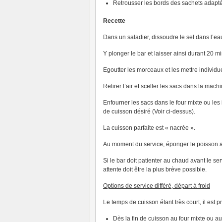
Retrousser les bords des sachets adaptés
Recette
Dans un saladier, dissoudre le sel dans l’ea
Y plonger le bar et laisser ainsi durant 20 mi
Egoutter les morceaux et les mettre individu
Retirer l’air et sceller les sacs dans la mach
Enfourner les sacs dans le four mixte ou les 
de cuisson désiré (Voir ci-dessus).
La cuisson parfaite est « nacrée ».
Au moment du service, éponger le poisson av
Si le bar doit patienter au chaud avant le se
attente doit être la plus brève possible.
Options de service différé, départ à froid
Le temps de cuisson étant très court, il est p
Dès la fin de cuisson au four mixte ou au