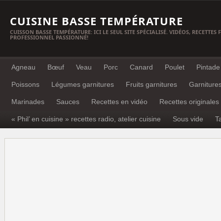
CUISINE BASSE TEMPÉRATURE
CUISSON BASSE TEMPÉRATURE: ICI LE SEUL SITE SPÉCIALISÉ. VIDÉOS, RECETTES
PROFESSIONNEL PASSIONNÉ!
Agneau
Bœuf
Veau
Porc
Canard
Poulet
Pintade
Poissons
Légumes garnitures
Fruits garnitures
Garniture
Marinades
Sauces
Recettes en vidéo
Recettes originales
« Phil’ en cuisine » recettes radio, atelier cuisine
Sous vide
T