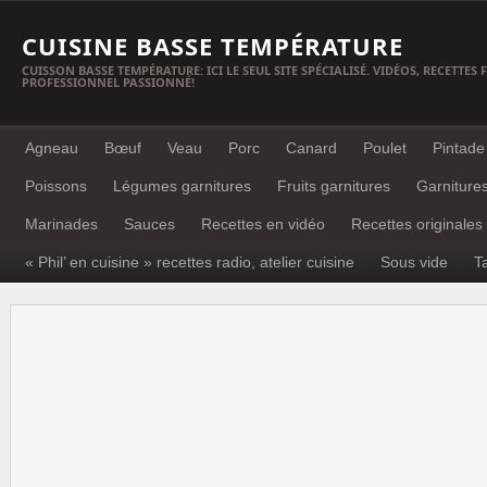
CUISINE BASSE TEMPÉRATURE
CUISSON BASSE TEMPÉRATURE: ICI LE SEUL SITE SPÉCIALISÉ. VIDÉOS, RECETTES
PROFESSIONNEL PASSIONNÉ!
Agneau
Bœuf
Veau
Porc
Canard
Poulet
Pintade
Poissons
Légumes garnitures
Fruits garnitures
Garniture
Marinades
Sauces
Recettes en vidéo
Recettes originales
« Phil’ en cuisine » recettes radio, atelier cuisine
Sous vide
T