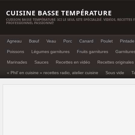
CUISINE BASSE TEMPÉRATURE
CUISSON BASSE TEMPÉRATURE: ICI LE SEUL SITE SPÉCIALISÉ. VIDÉOS, RECETTES
PROFESSIONNEL PASSIONNÉ!
Agneau
Bœuf
Veau
Porc
Canard
Poulet
Pintade
Poissons
Légumes garnitures
Fruits garnitures
Garniture
Marinades
Sauces
Recettes en vidéo
Recettes originales
« Phil’ en cuisine » recettes radio, atelier cuisine
Sous vide
T