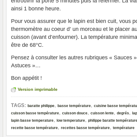
entrouvrir la porte 5 minutes puis la refermer. La v
ainsi 1 bonne heure.
Pour vous assurer que le lapin est bien cuit, vous 
thermomètre au coeur d’ un morceau et le placer au
cuisson (avant d’enfourner). La température minimal
être de 68°C.
Pensez à consulter les autres rubriques « Sauces »,
Astuces »…
Bon appétit !
Version imprimable
,
,
TAGS:
baratte philippe
basse température
cuisine basse températu
,
,
,
,
cuisson basse température
cuisson douce
cuisson lente
degrés
la
,
,
lapin basse temperature
low temperature
philippe baratte températur
,
,
recette basse température
recettes basse température
température