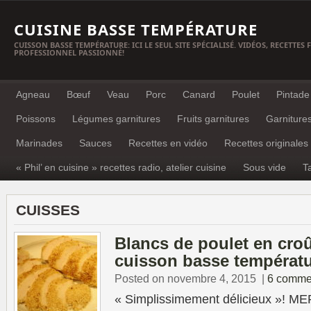
CUISINE BASSE TEMPÉRATURE
CUISSON BASSE TEMPÉRATURE: ICI LE SEUL SITE SPÉCIALISÉ. VIDÉOS, RECETTES
PROFESSIONNEL PASSIONNÉ!
Agneau
Bœuf
Veau
Porc
Canard
Poulet
Pintade
Poissons
Légumes garnitures
Fruits garnitures
Garniture
Marinades
Sauces
Recettes en vidéo
Recettes originales
« Phil’ en cuisine » recettes radio, atelier cuisine
Sous vide
T
CUISSES
Blancs de poulet en cro
cuisson basse températ
Posted on novembre 4, 2015
|
6 comme
« Simplissimement délicieux »! ME