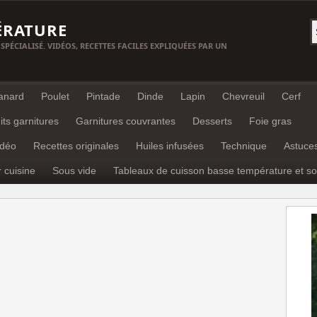
ÉRATURE
 SPÉCIALISÉ. VIDÉOS, RECETTES FACILES EXPLIQUÉES PAR UN
anard
Poulet
Pintade
Dinde
Lapin
Chevreuil
Cerf
its garnitures
Garnitures couvrantes
Desserts
Foie gras
idéo
Recettes originales
Huiles infusées
Technique
Astuce
r cuisine
Sous vide
Tableaux de cuisson basse température et so