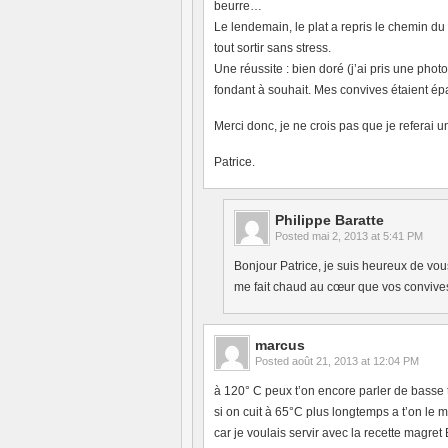
beurre…
Le lendemain, le plat a repris le chemin du f
tout sortir sans stress.
Une réussite : bien doré (j’ai pris une photo
fondant à souhait. Mes convives étaient ép
Merci donc, je ne crois pas que je referai
Patrice.
Philippe Baratte
Posted
mai 2, 2013 at 5:41 PM
Bonjour Patrice, je suis heureux de vou
me fait chaud au cœur que vos convives
marcus
Posted
août 21, 2013 at 12:04 PM
à 120° C peux t’on encore parler de basse
si on cuit à 65°C plus longtemps a t’on le 
car je voulais servir avec la recette magret 