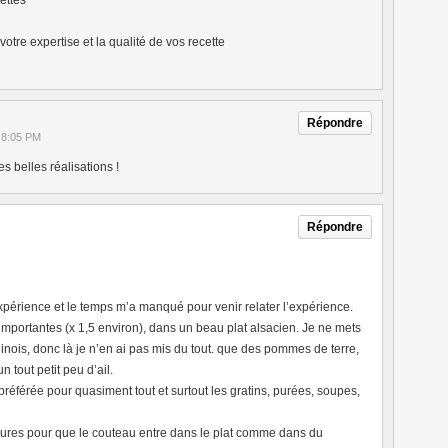
ettes
tre expertise et la qualité de vos recette
Répondre
t 8:05 PM
 belles réalisations !
Répondre
expérience et le temps m’a manqué pour venir relater l’expérience.
s importantes (x 1,5 environ), dans un beau plat alsacien. Je ne mets
ois, donc là je n’en ai pas mis du tout. que des pommes de terre,
n tout petit peu d’ail.
préférée pour quasiment tout et surtout les gratins, purées, soupes,
nes heures pour que le couteau entre dans le plat comme dans du