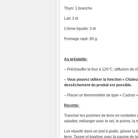
Thym: 1 branche
Lait: 3 dl
Crème liquide: 3 dl
Fromage rapé: 80 g
Au préalable:
– Préchauffer le four à 120°C, diffusion de
– Vous pouvez utiliser la fonction « Chale
dessèchement du produit est possible.
– Placer un thermomètre de type « Cadran » d
Recette:
Trancher les pommes de terre en rondelles d
saladier, mélanger avec le sel, le poivre, la 
Les répartir dans un plat à gratin, glisser l
terre. Tasser et égaliser avec la paume de l