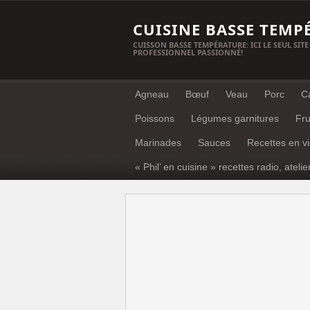
CUISINE BASSE TEMP
CUISSON BASSE TEMPÉRATURE: ICI LE SEUL SITE
PROFESSIONNEL PASSIONNÉ!
Agneau
Bœuf
Veau
Porc
C
Poissons
Légumes garnitures
Fru
Marinades
Sauces
Recettes en v
« Phil’ en cuisine » recettes radio, atelie