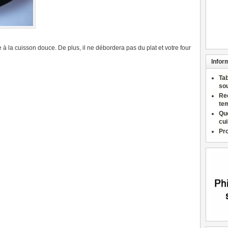
 à la cuisson douce. De plus, il ne débordera pas du plat et votre four
Infor
Ta
so
Re
te
Qu
cu
Pr