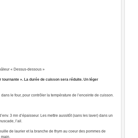
 châleur « Dessus-dessous »
ur tournante ». La durée de cuisson sera réduite. Un léger
ans le four, pour contrôler la température de l’enceinte de cuisson.
’env. 3 mn d’épaisseur. Les mettre aussitôt (sans les laver) dans un
muscade, l’ail.
a feuille de laurier et la branche de thym au coeur des pommes de
a main.