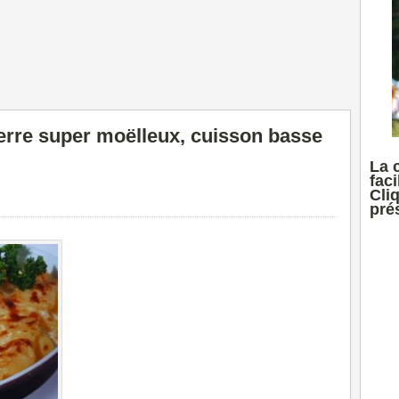
erre super moëlleux, cuisson basse
La 
faci
Cli
prés