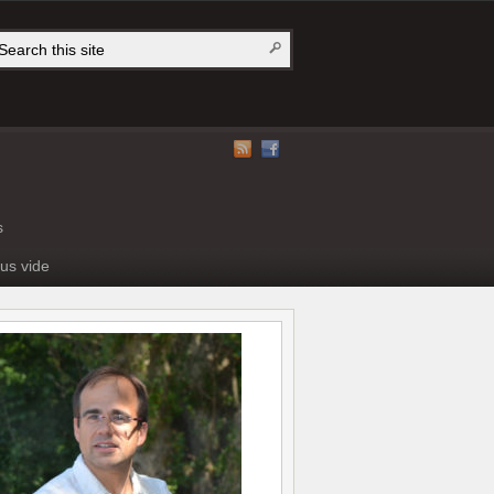
s
us vide