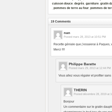
cuisson douce
,
degrés
,
garniture
,
gratin d
,
pommes de terre au four
,
pommes de terr
19 Comments
nan
Posted
mars 28, 2013 at 10:51 PM
Recette géniale que j’essaierai à Paques, vo
Merci !!!!
Philippe Baratte
Posted
mars 29, 2013 at 12:44 PM
Vous allez vous régaler et profiter sans 
THERIN
Posted
décembre 28, 2019 at 
Bonjour
Un commentaire sur le gratin dauphi