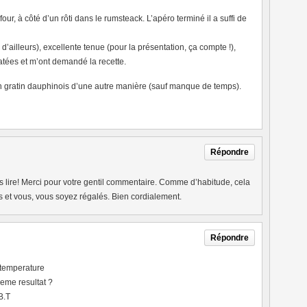
our, à côté d’un rôti dans le rumsteack. L’apéro terminé il a suffi de
 d’ailleurs), excellente tenue (pour la présentation, ça compte !),
atées et m’ont demandé la recette.
 un gratin dauphinois d’une autre manière (sauf manque de temps).
Répondre
s lire! Merci pour votre gentil commentaire. Comme d’habitude, cela
 et vous, vous soyez régalés. Bien cordialement.
Répondre
 temperature
meme resultat ?
B.T