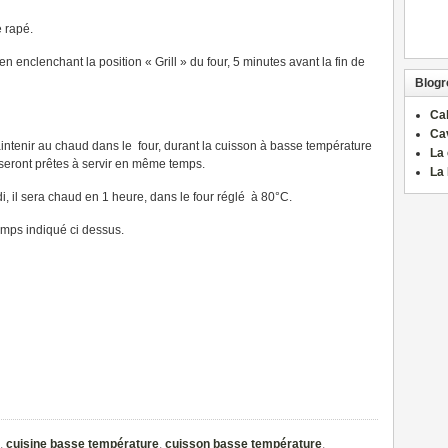
e rapé.
n enclenchant la position « Grill » du four, 5 minutes avant la fin de
Blogro
Ca
Ca
aintenir au chaud dans le four, durant la cuisson à basse température
La 
 seront prêtes à servir en même temps.
La 
idi, il sera chaud en 1 heure, dans le four réglé à 80°C.
temps indiqué ci dessus.
,
cuisine basse température
,
cuisson basse température
,