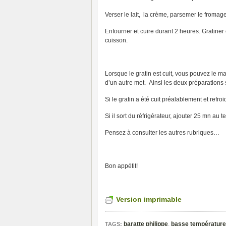
Verser le lait, la crème, parsemer le fromag
Enfourner et cuire durant 2 heures. Gratiner e
cuisson.
Lorsque le gratin est cuit, vous pouvez le m
d’un autre met. Ainsi les deux préparations
Si le gratin a été cuit préalablement et refro
Si il sort du réfrigérateur, ajouter 25 mn au 
Pensez à consulter les autres rubriques…
Bon appétit!
Version imprimable
baratte philippe
,
basse température
TAGS: