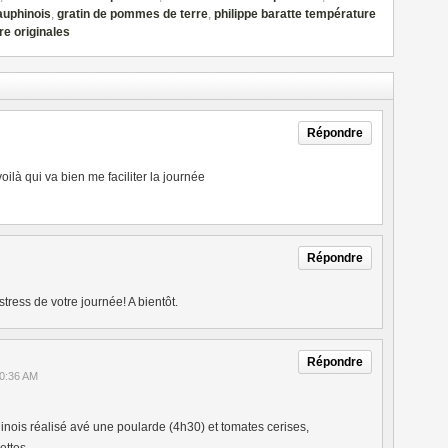
auphinois
,
gratin de pommes de terre
,
philippe baratte température
e originales
Répondre
ilà qui va bien me faciliter la journée
Répondre
stress de votre journée! A bientôt.
Répondre
10:36 AM
nois réalisé avé une poularde (4h30) et tomates cerises,