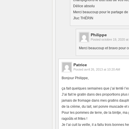
champignons le tout issu de vos rec
Délice absolu
Merci beaucoup pour le partage de vo
Jluc THÉRIN
Philippe
Posted
octobre 19, 2020 a
Merci beaucoup et bravo pour ces
Patrice
Posted
avril 26, 2013 at 10:20 AM
Bonjour Philippe,
ça fait quelques semaines que j’ai tenté l’
J’ai fait le gratin dans des proportions plu
jamais de fromage dans mes gratins dauphin
de la crème, du lait, sel poivre muscade et u
Pour les pommes de terre, de la bintje, ma 
ragoûts et frites !
Je l’ai cuit la veille, il a fallu trois bon